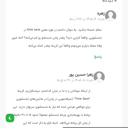
4 دیدگاه
زهره
خرداد ۴, ۱۴۰۵ در ۹:۲۶ ب٫ظ
سلام، خسته نباشید. یه سوال داشتم در مورد معنی time save در
لباسشویی. واقعاً کارایی داره؟ چقدر زمان شستشو رو کم می‌کنه؟ آخه خیلی
وقتا عجله دارم و نمی‌دونم واقعاً این گزینه چقدر کمک می‌کنه.
پاسخ
زهرا حسین پور
خرداد ۵, ۱۴۰۵ در ۱۰:۳۸ ق٫ظ
از اینکه سوالتان را با ما در میان گذاشتید سپاسگزاریم. گزینه
“Time Save” (صرفه‌جویی در زمان) در ماشین‌های لباسشویی
برای مواقعی طراحی شده که نیاز به شستشوی سریع‌تر دارید. این
برنامه با بهینه‌سازی چرخه شستشو، معمولاً حدود ۱۵ تا ۳۰ دقیقه
از زمان کل برنامه می‌کاهد. البته لازم به ذکر است که این