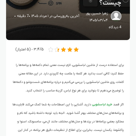
چیست؟
زهرا حسین پور
آخرین به‌روزرسانی در ۱ مرداد ۱۴۰۵
7 دقیقه
۱۴۰۵/۰۳/۰۴
4 دیدگاه
۳.۴/۵ - (۵ امتیاز)
برای استفاده درست از ماشین لباسشویی، لازم نیست معنی تمام دکمه‌ها و برنامه‌ها را
حفظ کنید؛ کافی است بدانید هر کلمه یا علامت چه کاربردی دارد. در این مقاله معنی
کلمات روی ماشین لباسشویی را بررسی می‌کنیم و درباره برنامه‌های شست‌وشو و دکمه‌ها
را توضیح می‌دهیم تا بتوانید برای هر نوع لباس، گزینه مناسب را انتخاب کنید.
اگر قصد
خرید لباسشویی
دارید، آشنایی با این اصطلاحات به شما کمک می‌کند قابلیت‌ها
و برنامه‌های مدل‌های مختلف بهتر آشنا شوید. البته باید توجه داشته باشید که نام و
عملکرد بعضی برنامه‌ها در برندها و مدل‌های مختلف، مانند ال‌جی، سامسونگ، اسنوا و
پاکشوما، یکسان نیست. بنابراین، برای اطلاع از تنظیمات دقیق هر برنامه، در کنار این