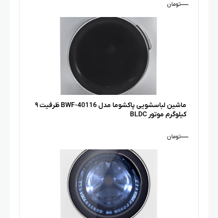
—
تومان
ماشین لباسشویی پاکشوما مدل BWF-40116 ظرفیت ۹
کیلوگرم موتور BLDC
—
تومان