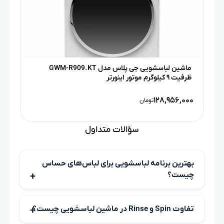
ماشین لباسشویی جی پلاس مدل GWM-R909.KT
ظرفیت ۹ کیلوگرم موتور اینورتر
۱۲۸,۹۵۶,۰۰۰
تومان
سؤالات متداول
بهترین برنامه لباسشویی برای لباس‌های حساس
چیست؟
برای لباس‌های حساس مثل حریر، تور یا لباس‌های نازک،
برنامه‌های Delicate یا Hand Wash بهترین انتخاب هستند.
تفاوت Spin و Rinse در ماشین لباسشویی چیست؟
این حالت‌ها با دمای پایین و چرخش ملایم کار می‌کنند تا بافت