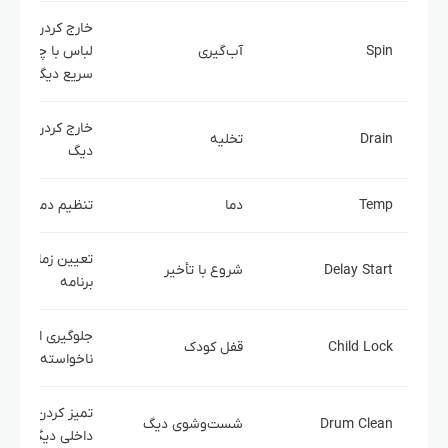
خارج کردن آب اض
Spin
آب‌گیری
لباس با چرخش
سریع دیگ
خارج کردن آب د
Drain
تخلیه
دیگ
Temp
دما
تنظیم دمای آب
تعیین زمان شرو
Delay Start
شروع با تأخیر
برنامه
جلوگیری از تغییر
Child Lock
قفل کودک
ناخواسته تنظیم
تمیز کردن فضای
Drum Clean
شست‌وشوی دیگ
داخلی دیگ