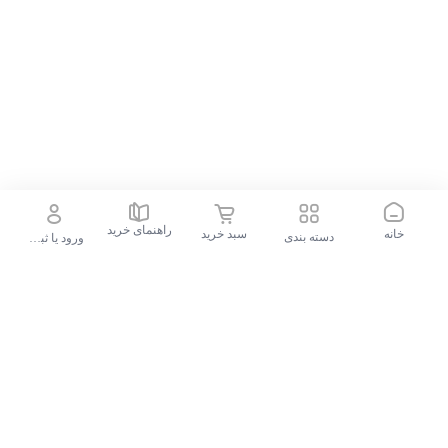
راهنمای خرید
خانه
سبد خرید
دسته بندی
ورود یا ثبت نام
جستجو در فروشگاه
جستجوهای محبوب
گوشی موبایل سامسونگ Galaxy S24 FE ظرفیت 256 گیگابایت و رم 8 گیگابایت - ویتنام
پیشنهادات الوقسطی