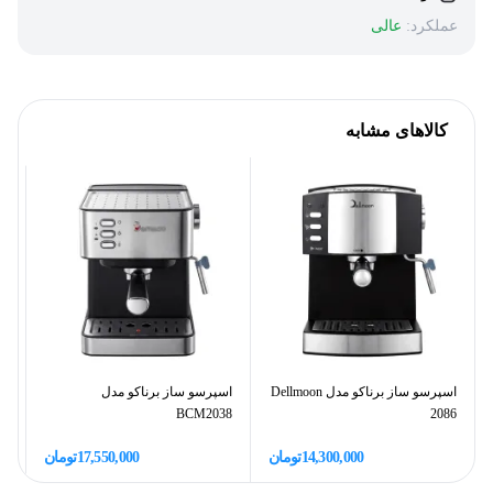
عملکرد:
عالی
کالاهای مشابه
اسپرسو ساز برناکو مدل Dellmoon
اسپرسو ساز برناکو مدل
اس
BCM2038
2086
14,300,000
تومان
17,550,000
تومان