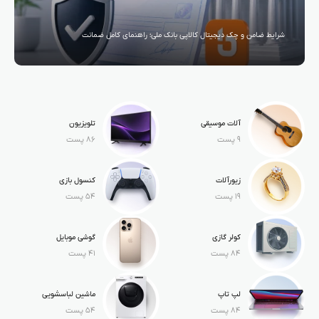
شرایط ضامن و چک دیجیتال کالاپی بانک ملی؛ راهنمای کامل ضمانت
آلات موسیقی
تلویزیون
۹ پست
۸۶ پست
زیورآلات
کنسول بازی
۱۹ پست
۵۴ پست
کولر گازی
گوشی موبایل
۸۴ پست
۴۱ پست
لپ تاپ
ماشین لباسشویی
۸۴ پست
۵۴ پست