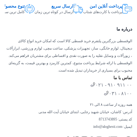
پرداخت آنلاین امن
ارسال سریع
تنوع محصولات
پرداخت با کارت‌های شتاب
ارسال در کوتاه ترین زمان
کامل ترین سبد ک
درباره ما
الوقسطی بزرگترین پلتفرم خرید قسطی کالا است که امکان خرید انواع کالای
دیجیتال، لوازم خانگی، ساز، تجهیزات پزشکی، ساعت مچی، لوازم ورزشی، ابزارآلات
، زیورآلات و وسایل نقلیه را به صورت نقدی و اقساطی برای مشتریان فراهم می‌کند.
الوقسطی با ارائه شرایط پرداخت متنوع، کمترین کارمزد و بهترین قیمت، به گزینه‌ای
محبوب برای بسیاری از خریداران تبدیل شده است.
تماس با ما
۰۲۱ - ۹۱۰ ۹۱۱ ۰۰
۰۳۱ - ۸۱۰۰
همه روزه از ساعت ۸ الی ۲۱
آدرس: کاشان، خیابان شهید رجایی، ابتدای خیابان آیت الله مدنی
کد پستی: 8713743895
ایمیل:
info@aloghesti.com