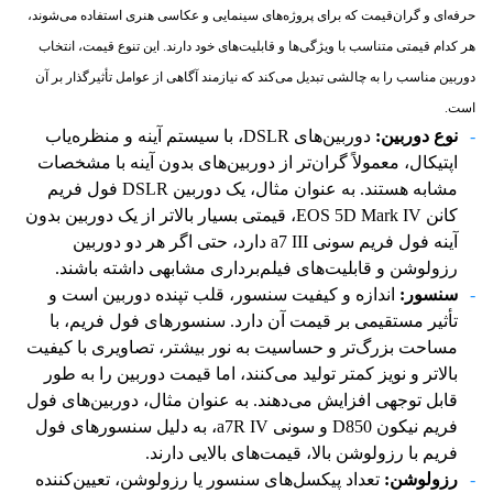
حرفه‌ای و گران‌قیمت که برای پروژه‌های سینمایی و عکاسی هنری استفاده می‌شوند،
هر کدام قیمتی متناسب با ویژگی‌ها و قابلیت‌های خود دارند. این تنوع قیمت، انتخاب
دوربین مناسب را به چالشی تبدیل می‌کند که نیازمند آگاهی از عوامل تأثیرگذار بر آن
است.
نوع دوربین:
دوربین‌های DSLR، با سیستم آینه و منظره‌یاب
اپتیکال، معمولاً گران‌تر از دوربین‌های بدون آینه با مشخصات
مشابه هستند. به عنوان مثال، یک دوربین DSLR فول فریم
کانن EOS 5D Mark IV، قیمتی بسیار بالاتر از یک دوربین بدون
آینه فول فریم سونی a7 III دارد، حتی اگر هر دو دوربین
رزولوشن و قابلیت‌های فیلم‌برداری مشابهی داشته باشند.
سنسور:
اندازه و کیفیت سنسور، قلب تپنده دوربین است و
تأثیر مستقیمی بر قیمت آن دارد. سنسورهای فول فریم، با
مساحت بزرگ‌تر و حساسیت به نور بیشتر، تصاویری با کیفیت
بالاتر و نویز کمتر تولید می‌کنند، اما قیمت دوربین را به طور
قابل توجهی افزایش می‌دهند. به عنوان مثال، دوربین‌های فول
فریم نیکون D850 و سونی a7R IV، به دلیل سنسورهای فول
فریم با رزولوشن بالا، قیمت‌های بالایی دارند.
رزولوشن:
تعداد پیکسل‌های سنسور یا رزولوشن، تعیین‌کننده