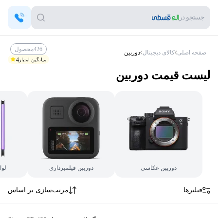
جستجو در
426
محصول
صفحه اصلی
کالای دیجیتال
دوربین
4
میانگین امتیاز
لیست قیمت
دوربین
دوربین عکاسی
دوربین فیلمبرداری
لوا
فیلترها
مرتب‌سازی بر اساس