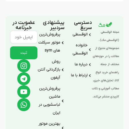
دسترسی
پیشنهادی
عضویت در
سریع
سردبیر
خبرنامه
مجله الوقسطی
الوقسطی
پرفروش‌ترین
(الوقسطی مگ) ،
موتور سیکلت
خانواده
مجموعه‌ای متنوع از
های sym
ثبت
الوقسطی
مقالات را در حوزه‌های
روش
درباره ما
مختلف از جمله
بازگردانی آنتن
راهنمای خرید انواع
ارتباط با ما
آیفون
کالا، تحلیل‌های خبری،
پرفروش‌ترین
مطالب آموزشی و نکات
ماشین
کاربردی منتشر می‌کند.
لباسشویی در
ایران
بهترین موتور