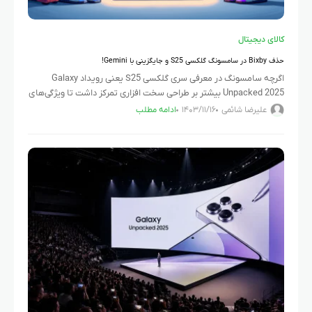
کالای دیجیتال
حذف Bixby در سامسونگ گلکسی S25 و جایگزینی با Gemini!
اگرچه سامسونگ در معرفی سری گلکسی S25 یعنی رویداد Galaxy
Unpacked 2025 بیشتر بر طراحی سخت افزاری تمرکز داشت تا ویژگی‌های
نرم‌افزاری، اما همین تمرکز نشان‌دهنده تغییرات بزرگی است که
علیرضا شائمی
۱۴۰۳/۱۱/۱۶
ادامه مطلب