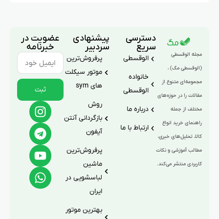
دسترسی
پیشنهادی
عضویت در
سریع
سردبیر
خبرنامه
مجله الوقسطی
الوقسطی
پرفروش‌ترین
(الوقسطی مگ) ،
موتور سیکلت
خانواده
مجموعه‌ای متنوع از
های sym
ثبت
الوقسطی
مقالات را در حوزه‌های
روش
درباره ما
مختلف از جمله
بازگردانی آنتن
راهنمای خرید انواع
ارتباط با ما
آیفون
کالا، تحلیل‌های خبری،
پرفروش‌ترین
مطالب آموزشی و نکات
ماشین
کاربردی منتشر می‌کند.
لباسشویی در
ایران
بهترین موتور