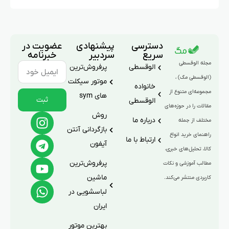
دسترسی
پیشنهادی
عضویت در
سریع
سردبیر
خبرنامه
مجله الوقسطی
الوقسطی
پرفروش‌ترین
(الوقسطی مگ) ،
موتور سیکلت
خانواده
مجموعه‌ای متنوع از
های sym
ثبت
الوقسطی
مقالات را در حوزه‌های
روش
درباره ما
مختلف از جمله
بازگردانی آنتن
راهنمای خرید انواع
ارتباط با ما
آیفون
کالا، تحلیل‌های خبری،
پرفروش‌ترین
مطالب آموزشی و نکات
ماشین
کاربردی منتشر می‌کند.
لباسشویی در
ایران
بهترین موتور