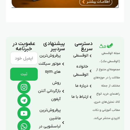
دسترسی
پیشنهادی
عضویت در
سریع
سردبیر
خبرنامه
مجله الوقسطی
الوقسطی
پرفروش‌ترین
(الوقسطی مگ) ،
موتور سیکلت
خانواده
مجموعه‌ای متنوع از
های sym
ثبت
الوقسطی
مقالات را در حوزه‌های
روش
درباره ما
مختلف از جمله
بازگردانی آنتن
راهنمای خرید انواع
ارتباط با ما
آیفون
کالا، تحلیل‌های خبری،
پرفروش‌ترین
مطالب آموزشی و نکات
ماشین
کاربردی منتشر می‌کند.
لباسشویی در