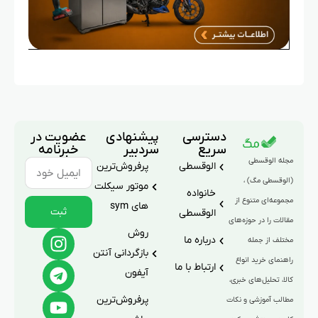
دسترسی
پیشنهادی
عضویت در
سریع
سردبیر
خبرنامه
مجله الوقسطی
الوقسطی
پرفروش‌ترین
(الوقسطی مگ) ،
موتور سیکلت
خانواده
مجموعه‌ای متنوع از
های sym
ثبت
الوقسطی
مقالات را در حوزه‌های
روش
درباره ما
مختلف از جمله
بازگردانی آنتن
راهنمای خرید انواع
ارتباط با ما
آیفون
کالا، تحلیل‌های خبری،
پرفروش‌ترین
مطالب آموزشی و نکات