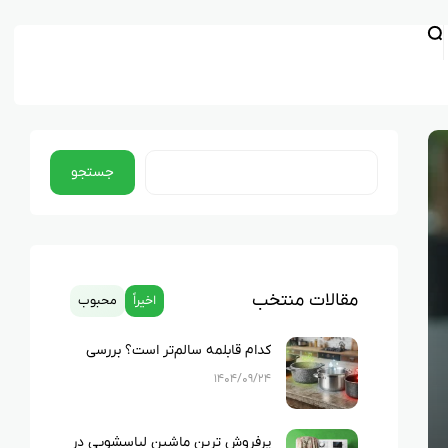
جستجو
مقالات منتخب
اخیراً
محبوب
کدام قابلمه سالم‌تر است؟ بررسی
کامل چدن، استیل، گرانیت و تفلون
۱۴۰۴/۰۹/۲۴
پرفروش ترین ماشین لباسشویی در