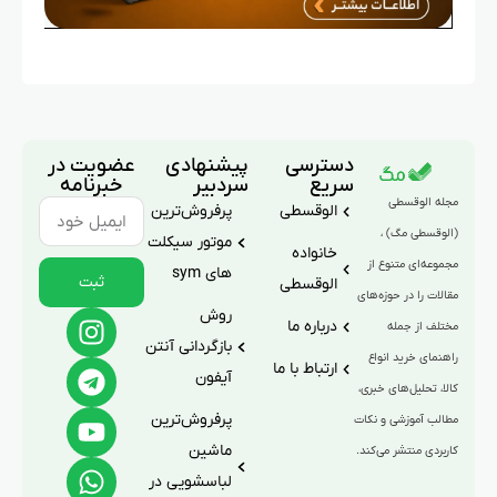
دسترسی
پیشنهادی
عضویت در
سریع
سردبیر
خبرنامه
مجله الوقسطی
الوقسطی
پرفروش‌ترین
(الوقسطی مگ) ،
موتور سیکلت
خانواده
مجموعه‌ای متنوع از
های sym
ثبت
الوقسطی
مقالات را در حوزه‌های
روش
درباره ما
مختلف از جمله
بازگردانی آنتن
راهنمای خرید انواع
ارتباط با ما
آیفون
کالا، تحلیل‌های خبری،
پرفروش‌ترین
مطالب آموزشی و نکات
ماشین
کاربردی منتشر می‌کند.
لباسشویی در