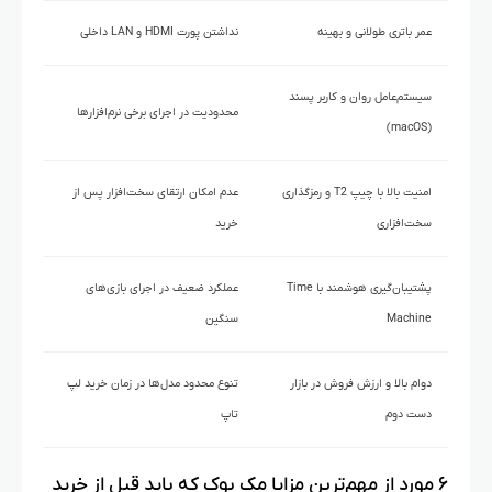
عمر باتری طولانی و بهینه
نداشتن پورت HDMI و LAN داخلی
سیستم‌عامل روان و کاربر پسند
محدودیت در اجرای برخی نرم‌افزارها
(macOS)
امنیت بالا با چیپ T2 و رمزگذاری
عدم امکان ارتقای سخت‌افزار پس از
سخت‌افزاری
خرید
پشتیبان‌گیری هوشمند با Time
عملکرد ضعیف در اجرای بازی‌های
Machine
سنگین
دوام بالا و ارزش فروش در بازار
تنوع محدود مدل‌ها در زمان خرید لپ
دست دوم
تاپ
۶ مورد از مهم‌ترین مزایا مک بوک که باید قبل از خرید