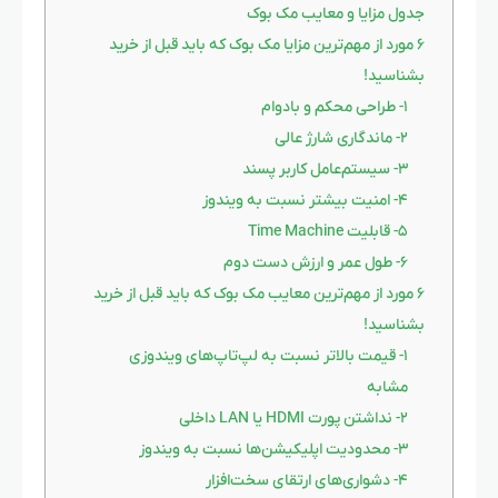
جدول مزایا و معایب مک بوک
۶ مورد از مهم‌ترین مزایا مک بوک که باید قبل از خرید
بشناسید!
۱- طراحی محکم و بادوام
۲- ماندگاری شارژ عالی
۳- سیستم‌عامل کاربر پسند
۴- امنیت بیشتر نسبت به ویندوز
۵- قابلیت Time Machine
۶- طول عمر و ارزش دست دوم
۶ مورد از مهم‌ترین معایب مک بوک که باید قبل از خرید
بشناسید!
۱- قیمت بالاتر نسبت به لپ‌تاپ‌های ویندوزی
مشابه
۲- نداشتن پورت HDMI یا LAN داخلی
۳- محدودیت اپلیکیشن‌ها نسبت به ویندوز
۴- دشواری‌های ارتقای سخت‌افزار