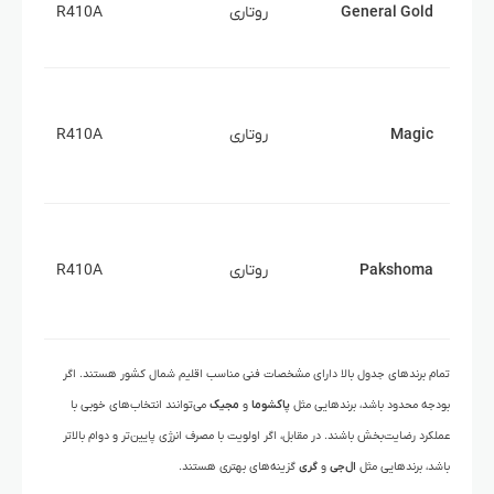
General Gold
روتاری
R410A
Magic
روتاری
R410A
Pakshoma
روتاری
R410A
تمام برندهای جدول بالا دارای مشخصات فنی مناسب اقلیم شمال کشور هستند. اگر
بودجه محدود باشد، برندهایی مثل
پاکشوما
و
مجیک
می‌توانند انتخاب‌های خوبی با
عملکرد رضایت‌بخش باشند. در مقابل، اگر اولویت با مصرف انرژی پایین‌تر و دوام بالاتر
باشد، برندهایی مثل
ال‌جی
و
گری
گزینه‌های بهتری هستند.