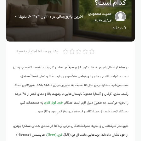
کدام است؟
حدیث محمودی
آخرین به‌روزرسانی در ۲۰ آبان ۱۴۰۴
3 دقیقه
۱۴۰۴/۰۵/۰۲
0 دیدگاه
به این مقاله امتیاز بدهید
در مناطق شمالی ایران، انتخاب کولر گازی صرفاً بر اساس نام برند یا قیمت تصمیم درستی
نیست. شرایط اقلیمی خاص این نواحی به‌خصوص رطوبت بالا و دمای نسبتاً معتدل،
سبب می‌شود عملکرد برخی مدل‌ها نسبت به سایرین برتری داشته باشد. شهرهایی مانند
رشت، ساری، گرگان و آستارا معمولاً تابستان‌هایی با رطوبت بالا و دمای کمتر از ۴۵ درجه
را تجربه می‌کنند. به همین دلیل لازم است هنگام
خرید کولر گازی
به مشخصات فنی
دستگاه توجه شود؛ از جمله کلاس آب‌وهوایی، نوع کمپرسور و گاز مبرد.
طبق نظر کارشناسان و تجربه مصرف‌کنندگان، برخی برندها در مناطق شمالی عملکرد بهتری
از خود نشان داده‌اند. برندهایی مانند ال‌جی (LG)،
گری (Gree)
، هایسنس (Hisense)،