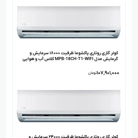
کولر گازی روتاری پاکشوما ظرفیت ۱۸۰۰۰ سرمایش و
گرمایش مدل MPB-18CH-T1-WIFI کلاس آب و هوایی
معتدل T1، مناسب متراژ ۳۰ تا ۴۵ متر، فیلتر گلدفین،
گاز مبرد R410، فاقد لوله مسی، قابلیت IOT
۱۰۷,۹۰۱,۰۰۰
تومان
کولر گازی روتاری پاکشوما ظرفیت ۲۴۰۰۰ سرمایش و