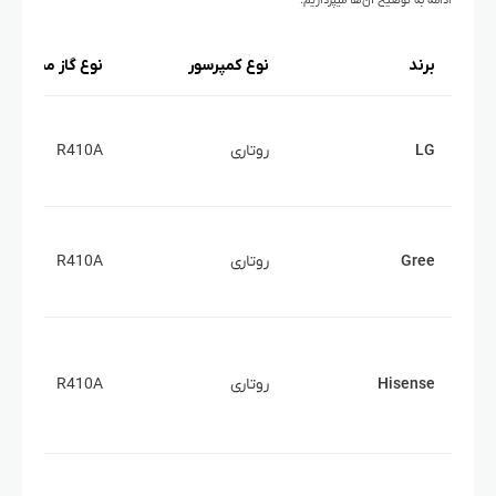
ادامه به توضیح آن‌ها میپردازیم:
برند
نوع کمپرسور
نوع گاز مبرد
LG
روتاری
R410A
Gree
روتاری
R410A
Hisense
روتاری
R410A