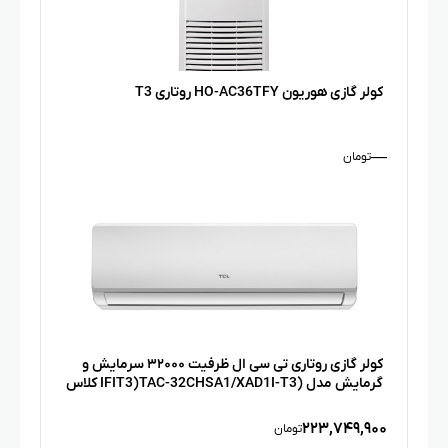
کولر گازی هوریون HO-AC36TFY روتاری T3
—
تومان
کولر گازی روتاری تی سی ال ظرفیت ۳۲۰۰۰ سرمایش و
گرمایش مدل (IFIT3)TAC-32CHSA1/XAD1I-T3 کلاس
آب و هوایی گرمسیر T3، مناسب متراژ ۷۵ تا ۸۵ متر،
فیلتر گلدفین، گازمبرد R۴۱۰A، دارای اینورتر، فاقد لوله
۲۲۳,۷۴۹,۹۰۰
تومان
مسی، گرید انرژی A