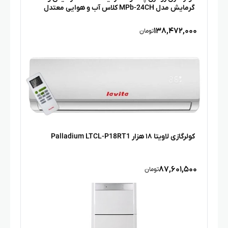
گرمایش مدل MPb-24CH کلاس آب و هوایی معتدل
T1، مناسب متراژ ۴۵ تا ۶۰ متر، فیلتر گلدفین، گاز مبرد
R۴۱۰A، فاقد لوله مسی، گرید انرژی A، قابلیت IOT
۱۳۸,۴۷۲,۰۰۰
تومان
کولرگازی لاویتا ۱۸ هزار Palladium LTCL-P18RT1
۸۷,۶۰۱,۵۰۰
تومان