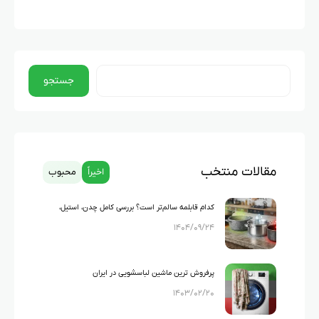
جستجو
مقالات منتخب
اخیراً
محبوب
کدام قابلمه سالم‌تر است؟ بررسی کامل چدن، استیل،
۱۴۰۴/۰۹/۲۴
گرانیت و تفلون
پرفروش ترین ماشین لباسشویی در ایران
۱۴۰۳/۰۲/۲۰