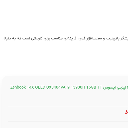
Zenbook  با طراحی زیبا، نمایشگر باکیفیت و سخت‌افزار قوی، گزینه‌ای مناسب برای کاربرانی است که به دنبال
لپ تاپ ۱۴.۵ اینچی ایسوس Zenbook 14X OLED UX3404VA i9 13900H 16GB 1T
د