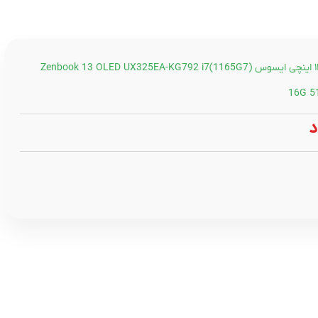
لپ تاپ ۱۳.۳ اینچی ایسوس Zenbook 13 OLED UX325EA-KG792 i7(1165G7)
16G 51
د