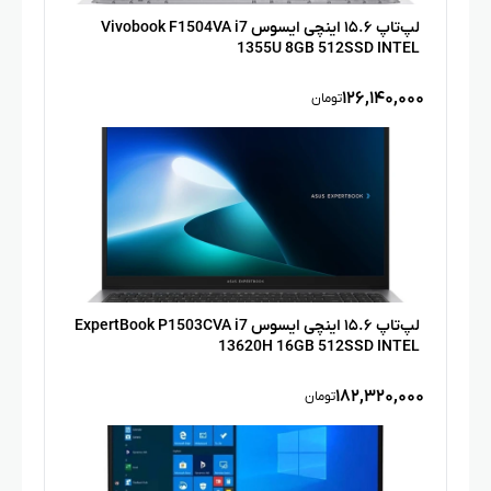
لپ‌تاپ ۱۵.۶ اینچی ایسوس Vivobook F1504VA i7
1355U 8GB 512SSD INTEL
۱۲۶,۱۴۰,۰۰۰
تومان
لپ‌تاپ ۱۵.۶ اینچی ایسوس ExpertBook P1503CVA i7
13620H 16GB 512SSD INTEL
۱۸۲,۳۲۰,۰۰۰
تومان