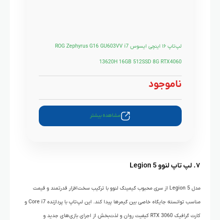
لپ‌تاپ ۱۶ اینچی ایسوس ROG Zephyrus G16 GU603VV i7
13620H 16GB 512SSD 8G RTX4060
ناموجود
مشاهده بیشتر
۷. لپ تاپ لنوو Legion 5
مدل Legion 5 از سری محبوب گیمینگ لنوو با ترکیب سخت‌افزار قدرتمند و قیمت
مناسب توانسته جایگاه خاصی بین گیمرها پیدا کند. این لپ‌تاپ با پردازنده Core i7 و
کارت گرافیک RTX 3060 کیفیت روان و لذت‌بخش از اجرای بازی‌های جدید و