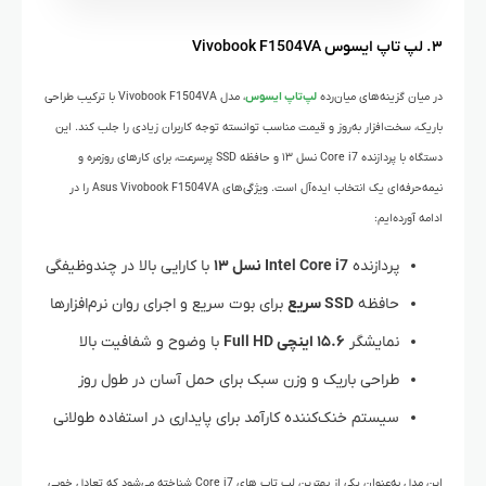
۳. لپ تاپ ایسوس Vivobook F1504VA
در میان گزینه‌های میان‌رده
لپ‌تاپ‌ ایسوس
، مدل Vivobook F1504VA با ترکیب طراحی
باریک، سخت‌افزار به‌روز و قیمت مناسب توانسته توجه کاربران زیادی را جلب کند. این
دستگاه با پردازنده Core i7 نسل ۱۳ و حافظه SSD پرسرعت، برای کارهای روزمره و
نیمه‌حرفه‌ای یک انتخاب ایده‌آل است. ویژگی‌های Asus Vivobook F1504VA را در
ادامه آورده‌ایم:
پردازنده
Intel Core i7 نسل ۱۳
با کارایی بالا در چندوظیفگی
حافظه
SSD سریع
برای بوت سریع و اجرای روان نرم‌افزارها
نمایشگر
۱۵.۶ اینچی Full HD
با وضوح و شفافیت بالا
طراحی باریک و وزن سبک برای حمل آسان در طول روز
سیستم خنک‌کننده کارآمد برای پایداری در استفاده طولانی
این مدل به‌عنوان یکی از بهترین لپ‌ تاپ‌ های Core i7 شناخته می‌شود که تعادل خوبی