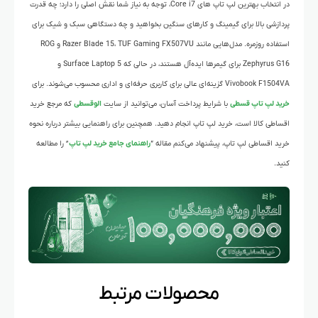
در انتخاب بهترین لپ‌ تاپ‌ های Core i7، توجه به نیاز شما نقش اصلی را دارد؛ چه قدرت
پردازشی بالا برای گیمینگ و کارهای سنگین بخواهید و چه دستگاهی سبک و شیک برای
استفاده روزمره. مدل‌هایی مانند Razer Blade 15، TUF Gaming FX507VU و ROG
Zephyrus G16 برای گیمرها ایده‌آل هستند، در حالی‌ که Surface Laptop 5 و
Vivobook F1504VA گزینه‌ای عالی برای کاربری حرفه‌ای و اداری محسوب می‌شوند. برای
خرید لپ‌ تاپ قسطی
با شرایط پرداخت آسان، می‌توانید از سایت
الوقسطی
که مرجع خرید
اقساطی کالا است، خرید لپ تاپ انجام دهید. همچنین برای راهنمایی بیشتر درباره نحوه
خرید اقساطی لپ تاپ، پیشنهاد می‌کنم مقاله “
راهنمای جامع خرید لپ تاپ
” را مطالعه
کنید.
محصولات مرتبط