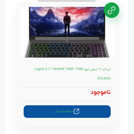
لپ‌تاپ ۱۶ اینچی لنوو Legion 5 i7 14650HX 16GB 1TSSD
RTX4050
ناموجود
مشاهده بیشتر