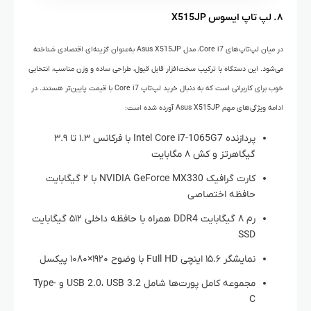
۸. لپ تاپ ایسوس X515JP
در میان لپ‌تاپ‌های Core i7، مدل Asus X515JP به‌عنوان گزینه‌ای اقتصادی شناخته
می‌شود. این دستگاه با ترکیب سخت‌افزار قابل قبول، طراحی ساده و وزن مناسب، انتخابی
خوب برای کاربرانی است که به دنبال خرید لپ‌تاپ Core i7 با قیمت پایین‌تر هستند. در
ادامه ویژگی‌های مهم Asus X515JP آورده شده است:
پردازنده Intel Core i7-1065G7 با فرکانس ۱.۳ تا ۳.۹
گیگاهرتز و کش ۸ مگابایت
کارت گرافیک NVIDIA GeForce MX330 با ۲ گیگابایت
حافظه اختصاصی
رم ۸ گیگابایت DDR4 همراه با حافظه داخلی ۵۱۲ گیگابایت
SSD
نمایشگر ۱۵.۶ اینچی Full HD با وضوح ۱۹۲۰×۱۰۸۰ پیکسل
مجموعه کامل پورت‌ها شامل USB 2.0، USB 3.2 و Type-
C