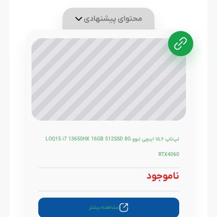
محتوای پیشنهادی
لپ‌تاپ ۱۵.۶ اینچی لنوو LOQ15 i7 13650HX 16GB 512SSD 8G
RTX4060
ناموجود
مشاهده بیشتر