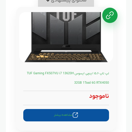
محتوای پیشنهادی
لپ‌ تاپ ۱۵.۶ اینچی ایسوس TUF Gaming FX507VU i7 13620H
32GB 1Tssd 6G RTX4050
ناموجود
مشاهده بیشتر