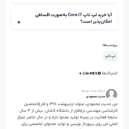
برندهایی مثل Asus، Lenovo، Dell و Microsoft در بازار
لپ‌تاپ‌های Core i7 انتخاب‌های متنوع و باکیفیتی عرضه
آیا خرید لپ‌ تاپ Core i7 به‌صورت اقساطی
می‌کنند.
امکان‌پذیر است؟
بله، در سایت الوقسطی می‌توانید انواع لپ‌تاپ‌های Core i7 را با
شرایط پرداخت اقساطی و بدون فشار مالی تهیه کنید.
برچسب‌ها:
لپ تاپ
اشتراک‌ها:
ارسال شده توسط
حدیث محمودی
من حدیث محمودی، متولد اردیبهشت ۱۳۸۱ و فارغ‌التحصیل
کارشناسی مهندسی نرم‌افزار از دانشگاه کاشان. بیش از ۳ سال
سابقه فعالیت در زمینه تولید محتوا دارم و در حال حاضر تمرکز
اصلی من روی ریپورتاژ نویسی و تولید محتوای تخصصی برای