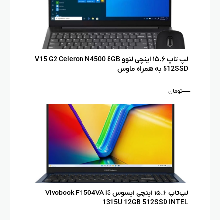
لپ تاپ ۱۵.۶ اینچی لنوو V15 G2 Celeron N4500 8GB
512SSD به همراه ماوس
—
تومان
لپ‌‌تاپ ۱۵.۶ اینچی ایسوس Vivobook F1504VA i3
1315U 12GB 512SSD INTEL