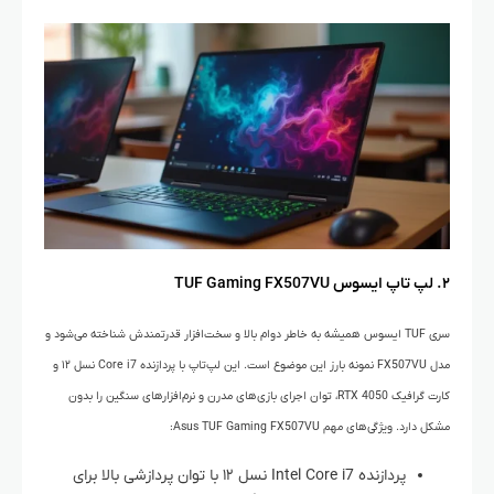
۲. لپ تاپ ایسوس TUF Gaming FX507VU
سری TUF ایسوس همیشه به خاطر دوام بالا و سخت‌افزار قدرتمندش شناخته می‌شود و
مدل FX507VU نمونه بارز این موضوع است. این لپ‌تاپ با پردازنده Core i7 نسل ۱۲ و
کارت گرافیک RTX 4050، توان اجرای بازی‌های مدرن و نرم‌افزارهای سنگین را بدون
مشکل دارد. ویژگی‌های مهم Asus TUF Gaming FX507VU:
پردازنده Intel Core i7 نسل ۱۲ با توان پردازشی بالا برای