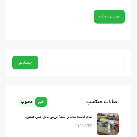
جستجو
مقالات منتخب
اخیراً
محبوب
کدام قابلمه سالم‌تر است؟ بررسی کامل چدن، استیل،
۱۴۰۴/۰۹/۲۴
گرانیت و تفلون