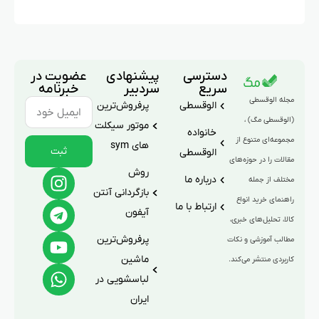
دسترسی
پیشنهادی
عضویت در
سریع
سردبیر
خبرنامه
مجله الوقسطی
الوقسطی
پرفروش‌ترین
(الوقسطی مگ) ،
موتور سیکلت
خانواده
مجموعه‌ای متنوع از
های sym
ثبت
الوقسطی
مقالات را در حوزه‌های
روش
درباره ما
مختلف از جمله
بازگردانی آنتن
راهنمای خرید انواع
ارتباط با ما
آیفون
کالا، تحلیل‌های خبری،
پرفروش‌ترین
مطالب آموزشی و نکات
ماشین
کاربردی منتشر می‌کند.
لباسشویی در
ایران