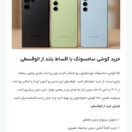
خرید گوشی سامسونگ با اقساط بلند از الو‌قسطی
اگه گوشی سامسونگ موردنظرتون رو انتخاب کردید ولی پرداخت نقدی براتون سخته،
نیازی نیست از خرید صرف‌نظر کنید. الو‌قسطی این مسیر رو آسون کرده؛ با امکان پرداخت
در ۶، ۱۲ یا حتی ۱۸ ماه، بدون نیاز به ضامن و در بعضی موارد حتی بدون پیش‌پرداخت،
می‌تونید همین حالا گوشی دلخواه‌تون رو تهیه کنید و با خیال راحت قسط‌بندیش کنید.
مزایای خرید از الو‌قسطی:
✅ تحویل سریع و بدون معطلی
✅ خرید کاملاً آنلاین؛ بدون مراجعه حضوری