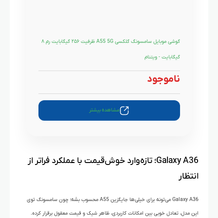
گوشی موبایل سامسونگ گلکسی A55 5G ظرفیت ۲۵۶ گیگابایت رم ۸
گیگابایت - ویتنام
ناموجود
مشاهده بیشتر
Galaxy A36؛ تازه‌وارد خوش‌قیمت با عملکرد فراتر از
انتظار
Galaxy A36 می‌تونه برای خیلی‌ها جایگزین A55 محسوب بشه؛ چون سامسونگ توی
این مدل، تعادل خوبی بین امکانات کاربردی، ظاهر شیک و قیمت معقول برقرار کرده.