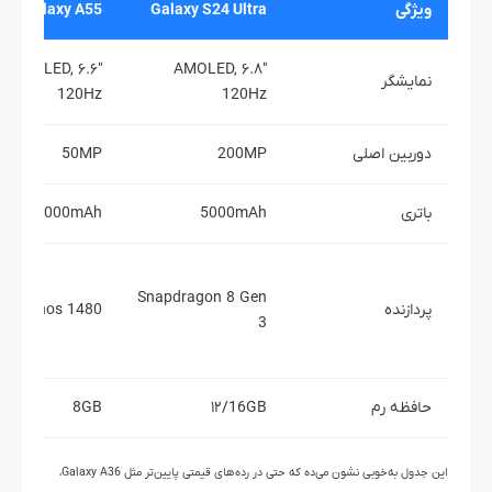
ویژگی
Galaxy S24 Ultra
Galaxy A55
۶.۶″ AMOLED,
۶.۸″ AMOLED,
نمایشگر
120Hz
120Hz
دوربین اصلی
200MP
50MP
باتری
5000mAh
5000mAh
Snapdragon 8 Gen
پردازنده
Exynos 1480
3
حافظه رم
۱۲/16GB
8GB
این جدول به‌خوبی نشون می‌ده که حتی در رده‌های قیمتی پایین‌تر مثل Galaxy A36،