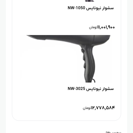
سشوار نیونایس NW-1050
۱۱,۰۰۱,۹۰۰
تومان
سشوار نیونایس NW-3025
۱۲,۷۷۸,۵۸۴
تومان
برچسب‌ها: