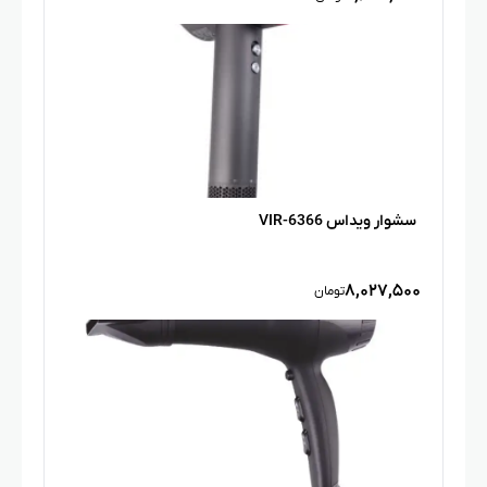
سشوار ویداس VIR-6366
۸,۰۲۷,۵۰۰
تومان