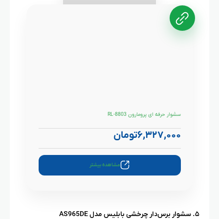
سشوار حرفه ای پرومارون RL-8803
۶,۳۲۷,۰۰۰
تومان
مشاهده بیشتر
۵. سشوار برس‌دار چرخشی بابلیس مدل AS965DE