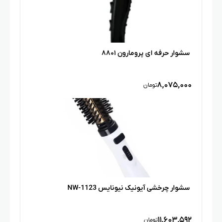
سشوار حرفه ای پرومارون ۸۸۰۱
۸,۰۷۵,۰۰۰
تومان
سشوار چرخشی آیونیک نیونایس NW-1123
۱۱,۶۰۳,۵۹۲
تومان