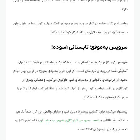
روز، از جمله راهکارهای مؤثری هستند که در حفظ سلامت و کارایی سیستم نقش مهمی
دارند.
رعایت این نکات ساده، در کنار سرویس‌های دوره‌ای، کمک می‌کند کولر شما در طول زمان
با عملکرد پایدار و مصرف انرژی بهینه به کار خود ادامه دهد.
سرویس به‌موقع؛ تابستانی آسوده!
سرویس کولر گازی یک هزینه اضافی نیست، بلکه یک سرمایه‌گذاری هوشمندانه برای
آسایش شما در روزهای گرم سال است. اگر این کار را به‌موقع، به‌ویژه در اوایل بهار انجام
دهید، از خرابی‌های ناگهانی و دردسرهای فنی جلوگیری می‌کنید، و عملکرد بهتری از
کولرگازی دریافت خواهید کرد. پیش از آن‌که گرما شما را غافلگیر کند، کولر گازی‌تان را
برای یک تابستان خنک آماده کنید!
پیشنهاد می‌کنیم برای آشنایی بیشتر با دلایل فنی و مزایای واقعی این کار، حتماً نگاهی
بیندازید به مقاله‌ی
«
اهمیت سرویس کولر گازی؛ ضرورت و فواید آن
»
که به‌طور کامل و
تخصصی به این موضوع پرداخته است.