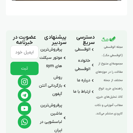
دسترسی
پیشنهادی
عضویت در
سریع
سردبیر
خبرنامه
مجله الوقسطی
الوقسطی
پرفروش‌ترین
(الوقسطی مگ) ،
موتور سیکلت
خانواده
مجموعه‌ای متنوع از
های sym
ثبت
الوقسطی
مقالات را در حوزه‌های
روش
درباره ما
مختلف از جمله
بازگردانی آنتن
راهنمای خرید انواع
ارتباط با ما
آیفون
کالا، تحلیل‌های خبری،
پرفروش‌ترین
مطالب آموزشی و نکات
ماشین
کاربردی منتشر می‌کند.
لباسشویی در
ایران