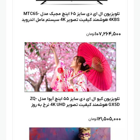
تلویزیون ال ای دی سایز ۶۵ اینچ مجیک مدل MTC65-
4KBS هوشمند کیفیت تصویر 4K سیستم عامل اندروید
۱۰۷,۲۶۴,۵۰۰
تومان
تلویزیون کیو ال ای دی سایز ۵۵ اینچ آیوا مدل ZQ-
GX5D هوشمند کیفیت تصویر 4K UHD نرخ به روز
رسانی 120Hz سیستم عامل Google TV
۱۲۱,۵۰۵,۰۰۰
تومان