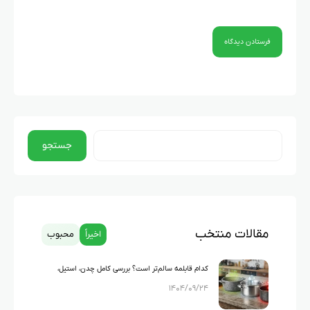
جستجو
مقالات منتخب
اخیراً
محبوب
کدام قابلمه سالم‌تر است؟ بررسی کامل چدن، استیل،
۱۴۰۴/۰۹/۲۴
گرانیت و تفلون