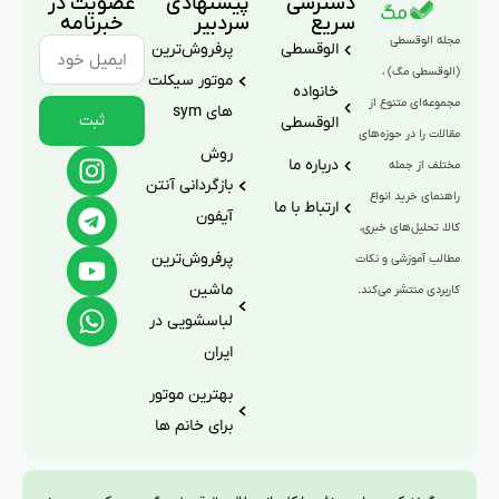
دسترسی
پیشنهادی
عضویت در
سریع
سردبیر
خبرنامه
مجله الوقسطی
الوقسطی
پرفروش‌ترین
(الوقسطی مگ) ،
موتور سیکلت
خانواده
مجموعه‌ای متنوع از
های sym
ثبت
الوقسطی
مقالات را در حوزه‌های
روش
درباره ما
مختلف از جمله
بازگردانی آنتن
راهنمای خرید انواع
ارتباط با ما
آیفون
کالا، تحلیل‌های خبری،
پرفروش‌ترین
مطالب آموزشی و نکات
ماشین
کاربردی منتشر می‌کند.
لباسشویی در
ایران
بهترین موتور
برای خانم ها