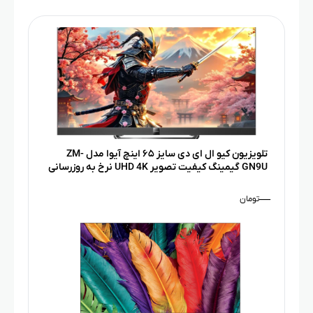
تلویزیون کیو ال ای دی سایز ۶۵ اینچ آیوا مدل ZM-
GN9U گیمینگ کیفیت تصویر UHD 4K نرخ به روزرسانی
144Hz سیستم عامل Google TV
—
تومان