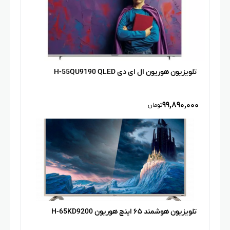
تلویزیون هوریون ال ای دی H-55QU9190 QLED
۹۹,۸۹۰,۰۰۰
تومان
تلویزیون هوشمند ۶۵ اینچ هوریون H-65KD9200