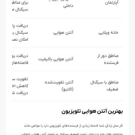
آپارتمان
برای مناطق با پ
داخلی
سیگنال مناسب
دریافت پایدارتر
خانه ویلایی
آنتن هوایی
سیگنال به دلیل
امکان نصب در ارت
مناطق دور از
دریافت بهتر امواج
آنتن هوایی باکیفیت
فرستنده
فاصله‌های بیشتر
تقویت سیگنال و
مناطق با سیگنال
آنتن تقویت‌شده
کاهش اختلال در
ضعیف
(اکتیو)
دریافت شبکه‌ها
بهترین آنتن هوایی تلویزیون
اگر محل زندگی شما فاصله زیادی از فرستنده‌های تلویزیونی دارد یا موانعی مانند
ساختمان‌های بلند و درختان باعث تضعیف سیگنال می‌شوند، آنتن هوایی انتخاب