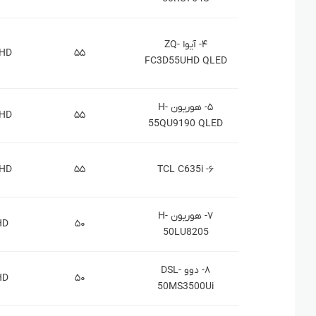
۴- آیوا ZQ-
 HD
۵۵
FC3D55UHD QLED
۵- هوریون H-
 HD
۵۵
55QU9190 QLED
 HD
۵۵
۶- TCL C635i
۷- هوریون H-
HD
۵۰
50LU8205
۸- دوو DSL-
HD
۵۰
50MS3500Ui