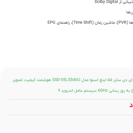
تلویزیون ال ای دی سایز ۵۵ اینچ اسنوا مدل SSD-55LS540U هوشمند کیفیت تصویر
د