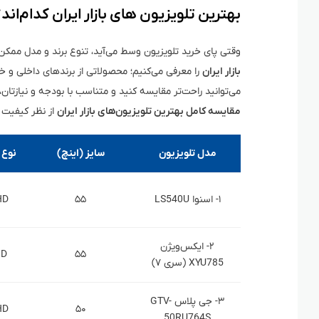
بهترین تلویزیون های بازار ایران کدام‌اند
وقتی پای خرید تلویزیون وسط می‌آید، تنوع برند و مدل ممک
بازار ایران
را معرفی می‌کنیم؛ محصولاتی از برندهای داخلی و خا
می‌توانید راحت‌تر مقایسه کنید و متناسب با بودجه و نیازتان
مقایسه کامل بهترین تلویزیون‌های بازار ایران
از نظر کیفیت 
مدل تلویزیون
سایز (اینچ)
نوع 
۱- اسنوا LS540U
۵۵
HD
۲- ایکس‌ویژن
HD
۵۵
XYU785 (سری ۷)
۳- جی پلاس GTV-
HD
۵۰
50RU764S