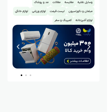
وسایل نقلیه
مقایسه
مقالات
مد و پوشاک
مبلمان و دکوراسیون
لیست قیمت
لوازم ورزشی
لوازم خانگی
Dolby Vision، Wide
Colour Gamut، نرخ
لوازم آشپزخانه
کمپینگ و سفر
نوسازی 120Hz
HbbTV، PVR، EPG،
کنترل هوشمند
Dolby Vision، HDR10+
Google Assistant
E-share، HbbTV، PVR،
حافظه داخلی 16GB
HDR10+، Wi-Fi، HDMI،
USB