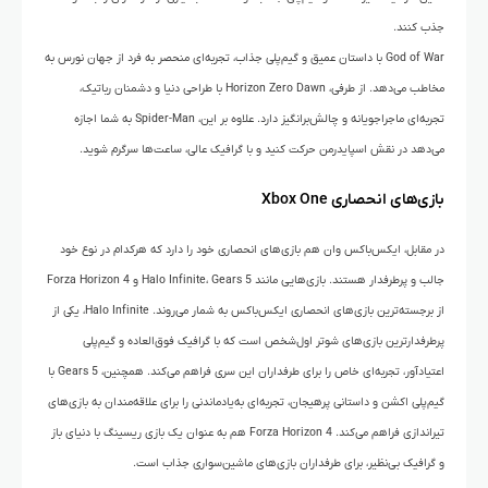
جذب کنند.
God of War با داستان عمیق و گیم‌پلی جذاب، تجربه‌ای منحصر به فرد از جهان نورس به
مخاطب می‌دهد. از طرفی، Horizon Zero Dawn با طراحی دنیا و دشمنان رباتیک،
تجربه‌ای ماجراجویانه و چالش‌برانگیز دارد. علاوه بر این، Spider-Man به شما اجازه
می‌دهد در نقش اسپایدرمن حرکت کنید و با گرافیک عالی، ساعت‌ها سرگرم شوید.
بازی‌های انحصاری Xbox One
در مقابل، ایکس‌باکس وان هم بازی‌های انحصاری خود را دارد که هرکدام در نوع خود
جالب و پرطرفدار هستند. بازی‌هایی مانند Halo Infinite، Gears 5 و Forza Horizon 4
از برجسته‌ترین بازی‌های انحصاری ایکس‌باکس به شمار می‌روند. Halo Infinite، یکی از
پرطرفدارترین بازی‌های شوتر اول‌شخص است که با گرافیک فوق‌العاده و گیم‌پلی
اعتیادآور، تجربه‌ای خاص را برای طرفداران این سری فراهم می‌کند. همچنین، Gears 5 با
گیم‌پلی اکشن و داستانی پرهیجان، تجربه‌ای به‌یادماندنی را برای علاقه‌مندان به بازی‌های
تیراندازی فراهم می‌کند. Forza Horizon 4 هم به عنوان یک بازی ریسینگ با دنیای باز
و گرافیک بی‌نظیر، برای طرفداران بازی‌های ماشین‌سواری جذاب است.