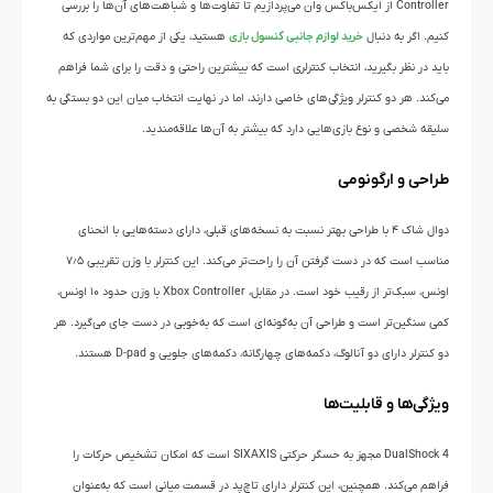
Controller از ایکس‌باکس وان می‌پردازیم تا تفاوت‌ها و شباهت‌های آن‌ها را بررسی
کنیم. اگر به دنبال
خرید لوازم جانبی کنسول بازی
هستید، یکی از مهم‌ترین مواردی که
باید در نظر بگیرید، انتخاب کنترلری است که بیشترین راحتی و دقت را برای شما فراهم
می‌کند. هر دو کنترلر ویژگی‌های خاصی دارند، اما در نهایت انتخاب میان این دو بستگی به
سلیقه شخصی و نوع بازی‌هایی دارد که بیشتر به آن‌ها علاقه‌مندید.
طراحی و ارگونومی
دوال شاک ۴ با طراحی بهتر نسبت به نسخه‌های قبلی، دارای دسته‌هایی با انحنای
مناسب است که در دست گرفتن آن را راحت‌تر می‌کند. این کنترلر با وزن تقریبی ۷٫۵
اونس، سبک‌تر از رقیب خود است. در مقابل، Xbox Controller با وزن حدود ۱۰ اونس،
کمی سنگین‌تر است و طراحی آن به‌گونه‌ای است که به‌خوبی در دست جای می‌گیرد. هر
دو کنترلر دارای دو آنالوگ، دکمه‌های چهارگانه، دکمه‌های جلویی و D-pad هستند.
ویژگی‌ها و قابلیت‌ها
DualShock 4 مجهز به حسگر حرکتی SIXAXIS است که امکان تشخیص حرکات را
فراهم می‌کند. همچنین، این کنترلر دارای تاچ‌پد در قسمت میانی است که به‌عنوان