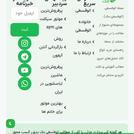
سریع
سردبیر
خبرنامه
مجله الوقسطی
الوقسطی
پرفروش‌ترین
(الوقسطی مگ) ،
موتور سیکلت
خانواده
مجموعه‌ای متنوع از
های sym
ثبت
الوقسطی
مقالات را در حوزه‌های
روش
درباره ما
مختلف از جمله
بازگردانی آنتن
راهنمای خرید انواع
ارتباط با ما
آیفون
کالا، تحلیل‌های خبری،
پرفروش‌ترین
مطالب آموزشی و نکات
ماشین
کاربردی منتشر می‌کند.
لباسشویی در
ایران
بهترین موتور
برای خانم ها
هر گونه کپی‌برداری جزئی یا کلی از مطالب
بدون کسب مجوز
الوقسطی مگ