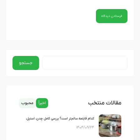
جستجو
مقالات منتخب
اخیراً
محبوب
کدام قابلمه سالم‌تر است؟ بررسی کامل چدن، استیل،
۱۴۰۴/۰۹/۲۴
گرانیت و تفلون