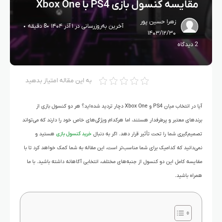
مقایسه کنسول بازی PS4 با Xbox One
زهرا حسین پور
آخرین به‌روزرسانی در ۱ آذر ۱۴۰۴
8 دقیقه
۱۴۰۳/۱۲/۳۰
2 دیدگاه
به این مقاله امتیاز بدهید
آیا در انتخاب میان PS4 و Xbox One دچار تردید شده‌اید؟ هر دو کنسول بازی از
برندهای معتبر و پرطرفدار هستند، اما هرکدام ویژگی‌های خاص خود را دارند که می‌تواند
تصمیم‌گیری شما را تحت تأثیر قرار دهد. اگر به دنبال
خرید کنسول بازی
هستید و
نمی‌دانید که کدامیک برای شما مناسب‌تر است، این مقاله به شما کمک خواهد کرد تا با
مقایسه کامل این دو کنسول از جنبه‌های مختلف، انتخابی آگاهانه داشته باشید. با ما
همراه باشید.