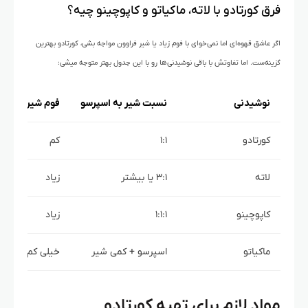
فرق کورتادو با لاته، ماکیاتو و کاپوچینو چیه؟
اگر عاشق قهوه‌ای اما نمی‌خوای با فوم زیاد یا شیر فراوون مواجه بشی، کورتادو بهترین
گزینه‌ست. اما تفاوتش با باقی نوشیدنی‌ها رو با این جدول بهتر متوجه میشی:
نوشیدنی
نسبت شیر به اسپرسو
فوم شیر
کورتادو
۱:۱
کم
لاته
۳:۱ یا بیشتر
زیاد
کاپوچینو
۱:۱:۱
زیاد
ماکیاتو
اسپرسو + کمی شیر
خیلی کم
مواد لازم برای تهیه کورتادو