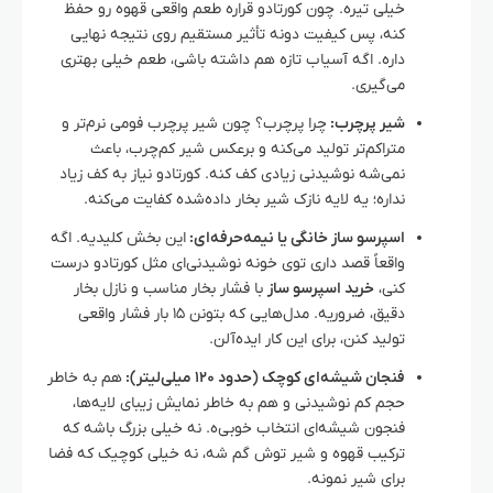
خیلی تیره. چون کورتادو قراره طعم واقعی قهوه رو حفظ
کنه، پس کیفیت دونه تأثیر مستقیم روی نتیجه نهایی
داره. اگه آسیاب تازه هم داشته باشی، طعم خیلی بهتری
می‌گیری.
شیر پرچرب:
چرا پرچرب؟ چون شیر پرچرب فومی نرم‌تر و
متراکم‌تر تولید می‌کنه و برعکس شیر کم‌چرب، باعث
نمی‌شه نوشیدنی زیادی کف کنه. کورتادو نیاز به کف زیاد
نداره؛ یه لایه نازک شیر بخار داده‌شده کفایت می‌کنه.
اسپرسو ساز خانگی یا نیمه‌حرفه‌ای:
این بخش کلیدیه. اگه
واقعاً قصد داری توی خونه نوشیدنی‌ای مثل کورتادو درست
کنی،
خرید اسپرسو ساز
با فشار بخار مناسب و نازل بخار
دقیق، ضروریه. مدل‌هایی که بتونن ۱۵ بار فشار واقعی
تولید کنن، برای این کار ایده‌آلن.
فنجان شیشه‌ای کوچک (حدود ۱۲۰ میلی‌لیتر):
هم به خاطر
حجم کم نوشیدنی و هم به خاطر نمایش زیبای لایه‌ها،
فنجون شیشه‌ای انتخاب خوبی‌ه. نه خیلی بزرگ باشه که
ترکیب قهوه و شیر توش گم شه، نه خیلی کوچیک که فضا
برای شیر نمونه.