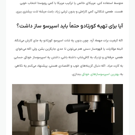
متوسط استفاده کنی. عربیکای خالص یا ترکیب عربیکا با کمی روبوستا انتخاب خوبی
هست. طعمی شکلاتی، کمی کاراملی و بدون ترشی زیاد، باعث میشه لذت بیشتری ببری.
آیا برای تهیه کورتادو حتماً باید اسپرسو ساز داشت؟
اگه کیفیت برات مهمه، آره. چون بدون یه شات اسپرسو، کورتادو یه جای کارش می‌لنگه.
البته موکاپات یا قهوه‌ساز دستی هم می‌تونن تا حدی جایگزین بشن، ولی اگه می‌خوای
طعمی حرفه‌ای و نزدیک به کافی‌شاپ داشته باشی، داشتن یه اسپرسوساز خونگی حسابی
به کارت میاد. اگه دنبال گزینه‌های خوب و اقتصادی هستی، پیشنهاد می‌کنم یه نگاهی
به
بهترین اسپرسوسازهای خونگی
بندازی.