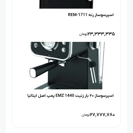
اسپرسوساز رنه REM-1711
۲۳,۳۳۳,۳۳۵
تومان
اﺳپرﺳﻮﺳﺎز ۲۰ ﺑﺎر زنیت EMZ 1440 پمپ اﺻﻞ اﯾﺘﺎﻟﯿﺎ
۲۷,۷۷۷,۷۸۰
تومان