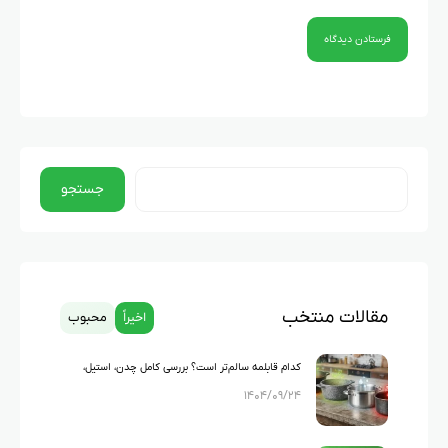
جستجو
مقالات منتخب
اخیراً
محبوب
کدام قابلمه سالم‌تر است؟ بررسی کامل چدن، استیل،
۱۴۰۴/۰۹/۲۴
گرانیت و تفلون