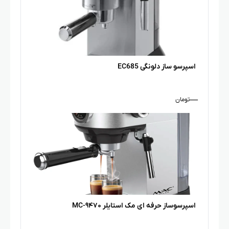
اسپرسو ساز دلونگی EC685
—
تومان
اسپرسوساز حرفه ای مک استایلر MC-۹۴۷۰