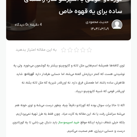
ساده برای یه قهوه خاص
حدیث محمودی
4 دقیقه
0 دیدگاه
۱۴۰۴/۰۳/۰۹
به این مقاله امتیاز بدهید
توی کافه‌ها همیشه اسم‌هایی مثل لاته و کاپوچینو بیشتر به گوشمون می‌خوره. ولی یه
نوشیدنی هست که کمتر درباره‌ش گفته می‌شه، اما حسابی طرفدار داره:
کورتادو
. شاید
ظاهرش ساده باشه، اما طعمش فرق داره. نه اون‌قدر شیریه که مثل لاته بشه، نه
اون‌قدر فومی که شبیه کاپوچینو دربیاد.
اگه تا حالا برات سوال بوده که کورتادو دقیقاً چیه، چطور درست می‌شه و توی خونه هم
می‌شه سراغش رفت یا نه، این مقاله به کارت میاد. چون فقط به طرز تهیه نمی‌پردازیم،
بلکه خیلی شفاف درباره اینکه موقع
خرید اسپرسو ساز
باید دنبال چی باشی تا یه کورتادوی
درست‌ و حسابی دربیاری، هم صحبت می‌کنیم.