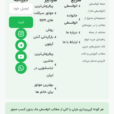
سریع
سردبیر
خبرنامه
مجله الوقسطی
الوقسطی
پرفروش‌ترین
(الوقسطی مگ) ،
موتور سیکلت
خانواده
مجموعه‌ای متنوع از
های sym
ثبت
الوقسطی
مقالات را در حوزه‌های
روش
درباره ما
مختلف از جمله
بازگردانی آنتن
راهنمای خرید انواع
ارتباط با ما
آیفون
کالا، تحلیل‌های خبری،
پرفروش‌ترین
مطالب آموزشی و نکات
ماشین
کاربردی منتشر می‌کند.
لباسشویی در
ایران
بهترین موتور
برای خانم ها
هر گونه کپی‌برداری جزئی یا کلی از مطالب
بدون کسب مجوز
الوقسطی مگ