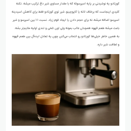
کورتادو یه نوشیدنی بر پایه اسپرسوئه که با مقدار مساوی شیر داغ ترکیب میشه. نکته
کلیدی اینجاست که برخلاف لاته یا کاپوچینو، شیر توی کورتادو فقط برای کاهش اسیدیته
اسپرسو اضافه میشه، نه برای حجم دادن یا ایجاد فوم زیاد. نسبت ۱:۱ بین اسپرسو و شیر
باعث میشه طعم قهوه همچنان غالب بمونه ولی اون تلخی و تندی اولیه ملایم‌تر بشه.
به همین خاطر خیلی‌ها کورتادو رو انتخاب می‌کنن چون یه تعادل ایده‌آل بین طعم قهوه
و لطافت شیر داره.