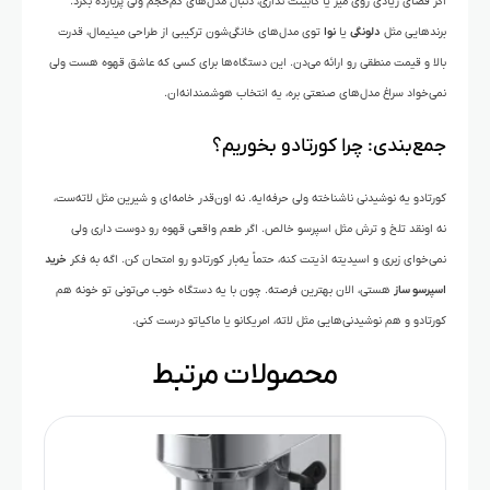
اگر فضای زیادی روی میز یا کابینت نداری، دنبال مدل‌های کم‌حجم ولی پربازده بگرد.
برندهایی مثل
دلونگی
یا
نوا
توی مدل‌های خانگی‌شون ترکیبی از طراحی مینیمال، قدرت
بالا و قیمت منطقی رو ارائه می‌دن. این دستگاه‌ها برای کسی که عاشق قهوه هست ولی
نمی‌خواد سراغ مدل‌های صنعتی بره، یه انتخاب هوشمندانه‌ان.
جمع‌بندی: چرا کورتادو بخوریم؟
کورتادو یه نوشیدنی ناشناخته ولی حرفه‌ایه. نه اون‌قدر خامه‌ای و شیرین مثل لاته‌ست،
نه اونقد تلخ و ترش مثل اسپرسو خالص. اگر طعم واقعی قهوه رو دوست داری ولی
نمی‌خوای زبری و اسیدیته اذیتت کنه، حتماً یه‌بار کورتادو رو امتحان کن. اگه به فکر
خرید
اسپرسو ساز
هستی، الان بهترین فرصته. چون با یه دستگاه خوب می‌تونی تو خونه هم
کورتادو و هم نوشیدنی‌هایی مثل لاته، امریکانو یا ماکیاتو درست کنی.
محصولات مرتبط