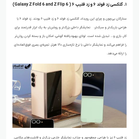
۱. گلکسی زد فولد ۶ و زد فلیپ ۶ ( Galaxy Z Fold 6 and Z Flip 6)
ستارگان بی‌چون و چرای این رویداد، گلکسی زد فولد ۶ و زد فلیپ ۶ بودند. زد فولد ۶ با
طراحی باریک‌تر و سبک‌تر، نمایشگر داخلی بزرگ‌تر و روشن‌تر، به یک ابزار قدرتمند برای
کار، بازی و… تبدیل شده است. لولای بهبودیافته گوشی، امکان باز و بسته کردن روان‌تر
را فراهم می‌کند و نمایشگر داخلی با نرخ تازه‌سازی ۱۲۰ هرتز، تجربه‌ی بصری فوق‌العاده‌ای
را ارائه می‌دهد.
زد فلیپ ۶ نیز با طراحی جمع‌وجور و جذاب، نمایشگر خارجی بزرگ‌تر و قابلیت‌های عکاسی