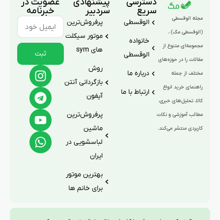
دسترسی
پیشنهادی
عضویت در
سریع
سردبیر
خبرنامه
مجله الوقسطی
الوقسطی
پرفروش‌ترین
(الوقسطی مگ) ،
موتور سیکلت
خانواده
مجموعه‌ای متنوع از
های sym
ثبت
الوقسطی
مقالات را در حوزه‌های
روش
درباره ما
مختلف از جمله
بازگردانی آنتن
راهنمای خرید انواع
ارتباط با ما
آیفون
کالا، تحلیل‌های خبری،
پرفروش‌ترین
مطالب آموزشی و نکات
ماشین
کاربردی منتشر می‌کند.
لباسشویی در
ایران
بهترین موتور
برای خانم ها