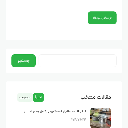
جستجو
مقالات منتخب
اخیراً
محبوب
کدام قابلمه سالم‌تر است؟ بررسی کامل چدن، استیل،
۱۴۰۴/۰۹/۲۴
گرانیت و تفلون