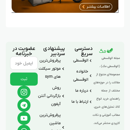
دسترسی
پیشنهادی
عضویت در
سریع
سردبیر
خبرنامه
مجله الوقسطی
الوقسطی
پرفروش‌ترین
(الوقسطی مگ) ،
موتور سیکلت
خانواده
مجموعه‌ای متنوع از
های sym
ثبت
الوقسطی
مقالات را در حوزه‌های
روش
درباره ما
مختلف از جمله
بازگردانی آنتن
راهنمای خرید انواع
ارتباط با ما
آیفون
کالا، تحلیل‌های خبری،
پرفروش‌ترین
مطالب آموزشی و نکات
ماشین
کاربردی منتشر می‌کند.