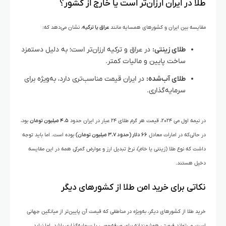
طلا در ایران ارزان‌تر است یا خارج از کشور؟
مقایسه بین ایران و کشورهای همسایه مانند
عراق یا ترکیه
، نشان می‌دهد که:
طلای زینتی:
در عراق و ترکیه ارزان‌تر است؛ به دلیل دستمزد
ساخت پایین و مالیات کمتر.
طلای آب‌شده:
در ایران قیمت مناسب‌تری دارد، به‌ویژه برای
سرمایه‌گذاری.
در نیمه اول می ۲۰۲۴، قیمت هر گرم طلای ۲۴ عیار در ایران حدود
۴.۵ میلیون تومان
بود،
در حالی‌که در امارات معادل
۶۶ دلار (حدود ۳.۷ میلیون تومان)
بوده است. اما باید توجه
داشت که نوع طلا (زینتی یا خام)، نرخ تبدیل ارز و عوارض گمرکی همه در این مقایسه
دخیل هستند.
نکاتی برای خرید امن طلا از کشورهای دیگر
خرید طلا از کشورهای دیگر، به‌ویژه در مناطقی که قیمت آن پایین‌تر از میانگین جهانی
است، می‌تواند فرصتی هوشمندانه برای صرفه‌جویی یا سرمایه‌گذاری باشد. اما نباید