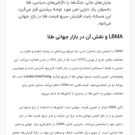
بحران‌های مالی، جنگ‌ها، یا ناآرامی‌های سیاسی، طلا
به‌عنوان یک دارایی امن مورد توجه بیشتری قرار می‌گیرد.
این مسئله باعث افزایش سریع قیمت طلا در بازار جهانی
می‌شود.
LBMA و نقش آن در بازار جهانی طلا
LBMA یا انجمن بازار شمش لندن، یک مرجع بین‌المللی در زمینه تنظیم و نظارت بر
معاملات طلای خارج از بورس (OTC) است که از سال ۱۹۸۷ در لندن فعالیت می‌کند. این
انجمن با هدف انسجام و استانداردسازی در بازار فلزات گران‌بها تأسیس شده و مهم‌ترین
وظیفه‌اش، تعیین قیمت مرجع جهانی طلا از طریق فرآیند
London Gold Fixing
است که
روزانه دو بار انجام می‌شود. قیمت‌هایی که LBMA اعلام می‌کند، مبنای اصلی برای
معاملات جهانی و داخلی طلا در بسیاری از کشورها به شمار می‌رود.
تأثیر LBMA فراتر از تعیین قیمت جهانی است؛ کشورها با استفاده از نرخ مرجع این
انجمن، و با در نظر گرفتن عواملی مانند نرخ ارز، مالیات و عیار رایج، قیمت طلا در بازار
داخلی خود را مشخص می‌کنند. بنابراین، نقش LBMA در شکل‌گیری بازار جهانی و محلی
طلا اساسی است. از سوی دیگر، فعالیت شفاف و منظم این نهاد در ارائه گزارش‌ها، تعامل