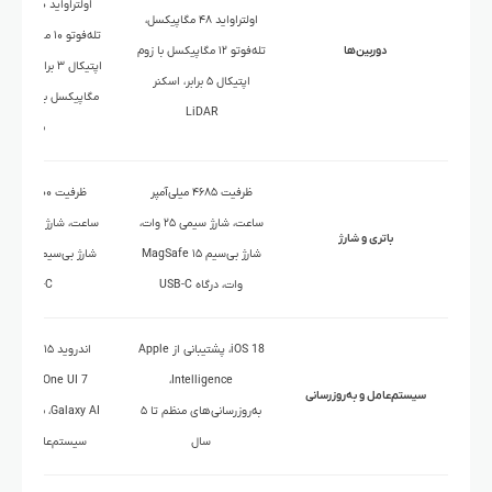
اولتراواید ۵۰ م
اولتراواید ۴۸ مگاپیکسل،
تله‌فوتو ۱۰ مگاپیک
دوربین‌ها
تله‌فوتو ۱۲ مگاپیکسل با زوم
اپتیکال ۵ برابر، اسکنر
LiDAR
برابر
ظرفیت ۴۶۸۵ میلی‌آمپر
ظرفیت ۵۰۰۰ میل
ساعت، شارژ سیمی ۲۵ وات،
باتری و شارژ
شارژ بی‌سیم MagSafe ۱۵
شارژ بی‌سیم ۱۵
وات، درگاه USB-C
USB-C
iOS 18، پشتیبانی از Apple
اندروید ۱۵ با رابط
Intelligence،
One UI 7، پشتیبا
سیستم‌عامل و به‌روزرسانی
به‌روزرسانی‌های منظم تا ۵
Galaxy AI، به‌روز
سال
سیستم‌عامل تا ۷ سال