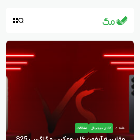
کالای دیجیتال
مقالات
خانه
مقایسه آیفون ۱۶ پرومکس و گلگسی S25