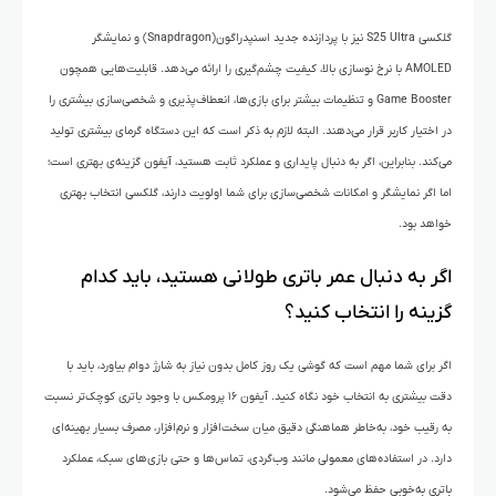
گلکسی S25 Ultra نیز با پردازنده جدید اسنپدراگون(Snapdragon) و نمایشگر
AMOLED با نرخ نوسازی بالا، کیفیت چشم‌گیری را ارائه می‌دهد. قابلیت‌هایی همچون
Game Booster و تنظیمات بیشتر برای بازی‌ها، انعطاف‌پذیری و شخصی‌سازی بیشتری را
در اختیار کاربر قرار می‌دهند. البته لازم به ذکر است که این دستگاه گرمای بیشتری تولید
می‌کند. بنابراین، اگر به دنبال پایداری و عملکرد ثابت هستید، آیفون گزینه‌ی بهتری است؛
اما اگر نمایشگر و امکانات شخصی‌سازی برای شما اولویت دارند، گلکسی انتخاب بهتری
خواهد بود.
اگر به دنبال عمر باتری طولانی هستید، باید کدام
گزینه را انتخاب کنید؟
اگر برای شما مهم است که گوشی یک روز کامل بدون نیاز به شارژ دوام بیاورد، باید با
دقت بیشتری به انتخاب خود نگاه کنید. آیفون ۱۶ پرومکس با وجود باتری کوچک‌تر نسبت
به رقیب خود، به‌خاطر هماهنگی دقیق میان سخت‌افزار و نرم‌افزار، مصرف بسیار بهینه‌ای
دارد. در استفاده‌های معمولی مانند وب‌گردی، تماس‌ها و حتی بازی‌های سبک، عملکرد
باتری به‌خوبی حفظ می‌شود.