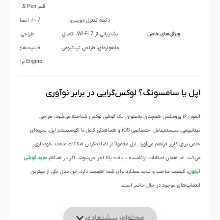
دکمه کنترل دوربین،
Fi 7، اتصال ماهواره
ویژگی‌های خاص
پشتیبانی از Wi-Fi 7، اتصال
طراحی تیتانیومی،
ماهواره‌ای، طراحی تیتانیومی
قابلیت‌های ual
Engine برای عکس‌برداری
اپل یا سامسونگ؟ لوکس‌گرایی در برابر نوآوری
آیفون ۱۶ پرومکس همچنان به‌عنوان یک گوشی لوکس شناخته می‌شود. طراحی
تیتانیومی، سیستم‌عامل اختصاصی iOS و هماهنگی کامل با اکوسیستم اپل، تجربه‌ای
خاص برای کاربر فراهم می‌آورد. اپل معمولاً از اضافه‌کردن امکانات متعدد خودداری
می‌کند، اما همان امکانات ارائه‌شده با دقت بالا اجرا می‌شوند. اگر در هنگام
خرید گوشی
آیفون
، کیفیت ساخت و ثبات عملکرد برای شما اهمیت دارد، این مدل یکی از بهترین
انتخاب‌های موجود در حال حاضر است.
محتوای پیشنهادی