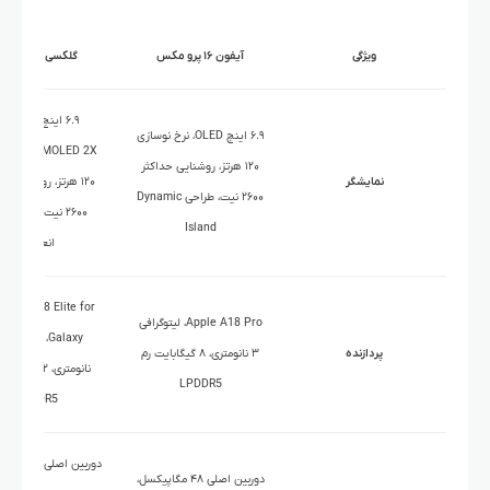
ویژگی
آیفون ۱۶ پرو مکس
گلکسی S25 Ultra
۶.۹ اینچ namic
۶.۹ اینچ OLED، نرخ نوسازی
AMOLED 2X، نر
۱۲۰ هرتز، روشنایی حداکثر
نمایشگر
۱۲۰ هرتز، روشنایی ح
۲۶۰۰ نیت، طراحی Dynamic
۲۶۰۰ نیت، پوشش
Island
انعکاس
dragon 8 Elite for
Apple A18 Pro، لیتوگرافی
پردازنده
۳ نانومتری، ۸ گیگابایت رم
نانومتری، ۱۲ گیگا
LPDDR5
LPDDR5
دوربین اصلی 
دوربین اصلی ۴۸ مگاپیکسل،