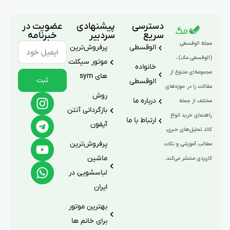
دسترسی
پیشنهادی
عضویت در
سریع
سردبیر
خبرنامه
مجله الوقسطی
الوقسطی
پرفروش‌ترین
(الوقسطی مگ) ،
موتور سیکلت
خانواده
مجموعه‌ای متنوع از
های sym
ثبت
الوقسطی
مقالات را در حوزه‌های
روش
درباره ما
مختلف از جمله
بازگردانی آنتن
راهنمای خرید انواع
ارتباط با ما
آیفون
کالا، تحلیل‌های خبری،
پرفروش‌ترین
مطالب آموزشی و نکات
ماشین
کاربردی منتشر می‌کند.
لباسشویی در
ایران
بهترین موتور
برای خانم ها