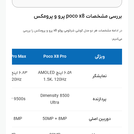
بررسی مشخصات poco x8 پرو و پرومکس
در ادامه مشخصات هر دو مدل گوشی شیائومی پوکو x8 پرو و پرومکس را بررسی
می‌کنیم:
ویژگی
Poco X8 Pro
co X8 Pro Max
۶.۵۹ اینچ AMOLED
۶.۸۳ اینچ
نمایشگر
1.5K، 120Hz
1.5K، 120Hz
Dimensity 8500
پردازنده
mensity 9500s
Ultra
دوربین اصلی
50MP + 8MP
50MP + 8MP