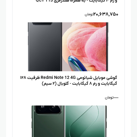
و رم ۳ گیگابایت - به همراه هندزفری QCY T13
۲۰,۶۳۸,۷۵۰
تومان
گوشی موبایل شیائومی Redmi Note 12 4G ظرفیت ۱۲۸
گیگابایت و رم ۸ گیگابایت - گلوبال (۲ سیم)
—
تومان