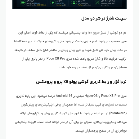
سرعت شارژ در هر دو مدل
هر دو گوشی از شارژ سریع ۱۰۰ وات پشتیبانی می‌کنند که یکی از نقاط قوت اصلی این
سری محسوب می‌شود. این فناوری باعث می‌شود حتی باتری‌های قدرتمند این دستگاه‌ها
در مدت زمان کوتاهی شارژ شوند و کاربر زمان زیادی را منتظر شارژ کامل نماند. در نتیجه،
ترکیب ظرفیت بالا و شارژ سریع باعث شده سری Poco X8 Pro از نظر باتری یکی از
متعادل‌ترین و کاربردی‌ترین گزینه‌ها در رده خود باشد.
نرم‌افزار و رابط کاربری گوشی پوکو x8 پرو و پرومکس
سری Poco X8 Pro با HyperOS مبتنی بر Android 16 عرضه می‌شود. این رابط کاربری
نسبت به نسل‌های قبلی سبک‌تر شده اما همچنان برخی اپلیکیشن‌های پیش‌فرض
(bloatware) در آن دیده می‌شود. با این حال، تجربه کاربری روان و یکپارچه‌ای ارائه
می‌دهد و به‌روزرسانی‌های امنیتی نیز برای آن در نظر گرفته شده است، هرچند پشتیبانی
نرم‌افزاری آن در سطح پرچمداران نیست.