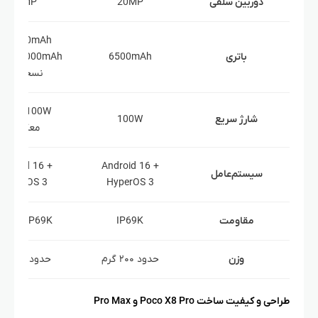
دوربین سلفی
20MP
20MP
8500mAh 
باتری
6500mAh
9000mAh د
نسخه‌ها)
100W + شار
شارژ سریع
100W
معکوس
ndroid 16 +
Android 16 +
سیستم‌عامل
HyperOS 3
HyperOS 3
مقاومت
IP69K
P68 / IP69K
وزن
حدود ۲۰۰ گرم
حدود ۲۱۸ گرم
طراحی و کیفیت ساخت Poco X8 Pro و Pro Max