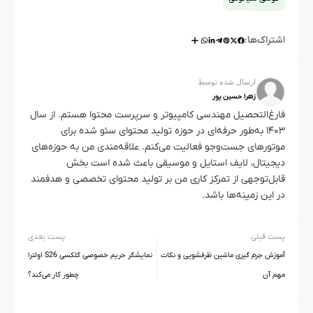
همین دلیل، اگر در منابع مختلف نام Poco X8 ساده را
مشاهده کردید، احتمالاً مربوط به شایعات اولیه یا نام‌گذاری
غیررسمی است.
اشتراک‌ها:
ارسال شده توسط
زهرا حسین پور
فارغ‌التحصیل مهندسی کامپیوتر و سرپرست محتوا هستم. از سال
۱۴۰۳ به‌طور حرفه‌ای در حوزه تولید محتوای سئو شده برای
موتورهای جست‌وجو فعالیت می‌کنم. علاقه‌مندی من به حوزه‌های
دیجیتال، لایف استایل و موسیقی باعث شده است بخش
قابل‌توجهی از تمرکز کاری من بر تولید محتوای تخصصی و هدفمند
در این زمینه‌ها باشد.
پست قبلی
پست بعدی
آموزش جرم گیری ماشین ظرفشویی و نکات
نمایشگر حریم خصوصی گلکسی S26 اولترا
مهم آن
چطور کار می‌کند؟