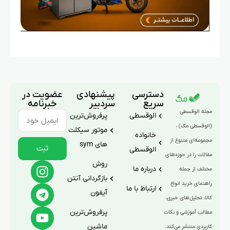
دسترسی
پیشنهادی
عضویت در
سریع
سردبیر
خبرنامه
مجله الوقسطی
الوقسطی
پرفروش‌ترین
(الوقسطی مگ) ،
موتور سیکلت
خانواده
مجموعه‌ای متنوع از
های sym
ثبت
الوقسطی
مقالات را در حوزه‌های
روش
درباره ما
مختلف از جمله
بازگردانی آنتن
راهنمای خرید انواع
ارتباط با ما
آیفون
کالا، تحلیل‌های خبری،
پرفروش‌ترین
مطالب آموزشی و نکات
ماشین
کاربردی منتشر می‌کند.