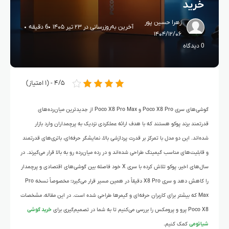
خرید
زهرا حسین پور
آخرین به‌روزرسانی در ۲۳ تیر ۱۴۰۵
6 دقیقه
۱۴۰۴/۱۲/۰۶
0 دیدگاه
۴/۵ - (۱ امتیاز)
گوشی‌های سری Poco X8 Pro و Poco X8 Pro Max از جدیدترین میان‌رده‌های
قدرتمند برند پوکو هستند که با هدف ارائه عملکردی نزدیک به پرچمداران وارد بازار
شده‌اند. این دو مدل با تمرکز بر قدرت پردازشی بالا، نمایشگر حرفه‌ای، باتری‌های قدرتمند
و قابلیت‌های مناسب گیمینگ طراحی شده‌اند و در رده میان‌رده رو به بالا قرار می‌گیرند. در
سال‌های اخیر، پوکو تلاش کرده با سری X خود فاصله بین گوشی‌های اقتصادی و پرچمدار
را کاهش دهد و سری X8 Pro دقیقاً در همین مسیر قرار می‌گیرد؛ مخصوصاً نسخه Pro
Max که بیشتر برای کاربران حرفه‌ای و گیمرها طراحی شده است. در این مقاله، مشخصات
Poco X8 پرو و پرومکس را بررسی می‌کنیم تا به شما در تصمیم‌گیری برای
خرید گوشی
شیائومی
کمک کنیم.