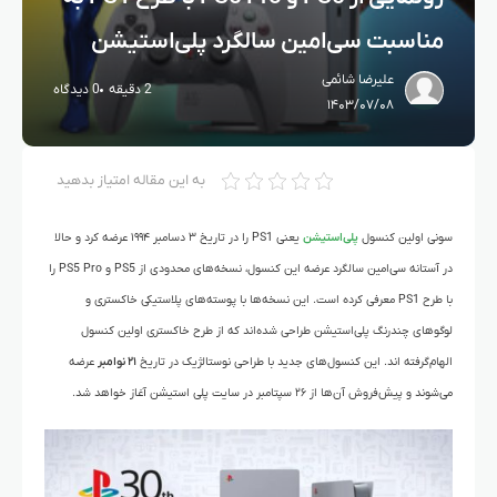
مناسبت سی‌امین سالگرد پلی‌استیشن
علیرضا شائمی
2 دقیقه
0 دیدگاه
۱۴۰۳/۰۷/۰۸
به این مقاله امتیاز بدهید
سونی اولین کنسول
پلی‌استیشن
یعنی PS1 را در تاریخ ۳ دسامبر ۱۹۹۴ عرضه کرد و حالا
در آستانه سی‌امین سالگرد عرضه این کنسول، نسخه‌های محدودی از PS5 و PS5 Pro را
با طرح PS1 معرفی کرده است. این نسخه‌ها با پوسته‌های پلاستیکی خاکستری و
لوگوهای چندرنگ پلی‌استیشن طراحی شده‌اند که از طرح خاکستری اولین کنسول
الهام‌گرفته اند. این کنسول‌های جدید با طراحی نوستالژیک در تاریخ
۲۱ نوامبر
عرضه
می‌شوند و پیش‌فروش آن‌ها از ۲۶ سپتامبر در سایت پلی استیشن آغاز خواهد شد.