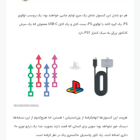
هر دو باندل این کنسول شامل یک سری لوازم جانبی خواهند بود؛ یک برچسب لوگوی
PS، یک گیره کاغذ با لوگوی PS، بست کابل و یک کابل USB-C معمولی که یک سرش
کانکتور بزرگی به سبک کنترلر PS1 دارد.
هرچند این کنسول‌ها الهام‌گرفته از پلی‌استیشن ۱ هستن، اما هیچ‌کدوم از این نسخه‌ها
دیسک خور نخواهد بود؛ سونی برای کسانی که قصد دارند بصورت جدا یک درایو نوری ۸۰
دلاری اضافه کنند، یک کاور پلاستیکی خاکستری رنگ در نظر گرفته است.