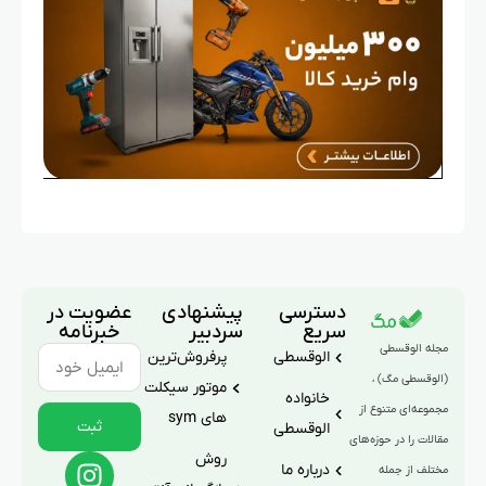
دسترسی
پیشنهادی
عضویت در
سریع
سردبیر
خبرنامه
مجله الوقسطی
الوقسطی
پرفروش‌ترین
(الوقسطی مگ) ،
موتور سیکلت
خانواده
مجموعه‌ای متنوع از
های sym
ثبت
الوقسطی
مقالات را در حوزه‌های
روش
درباره ما
مختلف از جمله