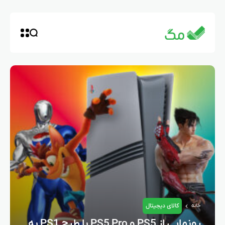
کالای دیجیتال
خانه
رونمایی از PS5 و PS5 Pro با طرح PS1 به