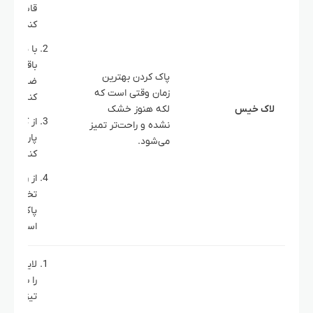
قاشق یا چ
کند جمع ک
با پارچه 
باقی‌مانده 
پاک کردن بهترین
ضربه‌ای پ
زمان وقتی است که
کنید.
لاک خیس
لکه هنوز خشک
از کشیدن
نشده و راحت‌تر تمیز
پارچه خود
می‌شود.
کنید.
از روش
تخصصی
پاک‌کننده
استفاده ک
لایه خشک
را با چاقو ی
تیز بتراشی