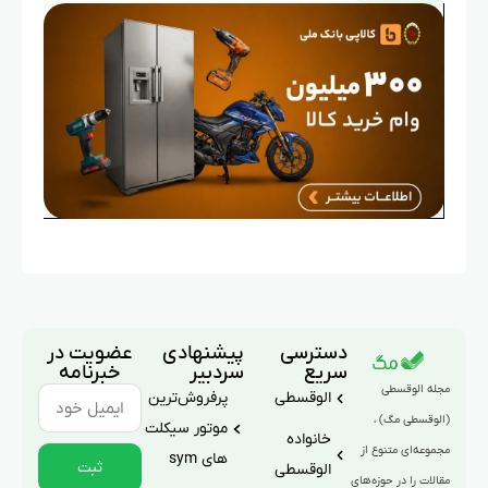
دسترسی
پیشنهادی
عضویت در
سریع
سردبیر
خبرنامه
مجله الوقسطی
الوقسطی
پرفروش‌ترین
(الوقسطی مگ) ،
موتور سیکلت
خانواده
مجموعه‌ای متنوع از
های sym
ثبت
الوقسطی
مقالات را در حوزه‌های