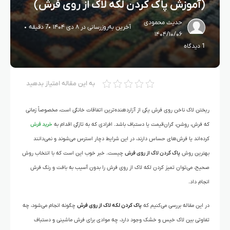
(آموزش پاک کردن لکه لاک از روی فرش)
حدیث محمودی
آخرین به‌روزرسانی در ۸ دی ۱۴۰۴
7 دقیقه
۱۴۰۴/۱۰/۰۶
1 دیدگاه
به این مقاله امتیاز بدهید
ریختن لاک ناخن روی فرش یکی از آزاردهنده‌ترین اتفاقات خانگی است، مخصوصاً زمانی
که فرش، روشن، گران‌قیمت یا دستباف باشد. افرادی که به تازگی اقدام به
خرید فرش
کرده‌اند یا فرش‌های حساس دارند، در این شرایط دچار استرس می‌شوند و نمی‌دانند
بهترین روش
پاک کردن لاک از روی فرش
چیست. خبر خوب این است که با انتخاب روش
صحیح، می‌توان تمیز کردن لکه لاک از روی فرش را بدون آسیب به بافت و رنگ فرش
انجام داد.
در این مقاله بررسی می‌کنیم که
پاک کردن لکه لاک از روی فرش
چگونه انجام می‌شود، چه
تفاوتی بین لاک خیس و خشک وجود دارد، چه موادی برای فرش ماشینی و دستباف