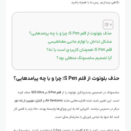
نگاهی بیندازیم. پس ما با همراه باشید.
حذف بلوتوث از قلم S Pen؛ چرا و با چه پیامدهایی؟
مشکل تداخل با لوازم جانبی مغناطیسی
قلم S Pen؛ همچنان کاربردی است یا نه؟
آیا تصمیم سامسونگ منطقی بود؟
حذف بلوتوث از قلم S Pen؛ چرا و با چه پیامدهایی؟
سامسونگ در تصمیمی بحث‌برانگیز، بلوتوث را از
قلم S Pen در S25 Ultra
حذف کرده
است. این تغییر باعث شده قابلیت‌هایی مانند
Air Gestures
و
کنترل دوربین از راه دور
دیگر در دسترس نباشند. کاربرانی که به این ویژگی‌ها وابسته بودند، حالا باید با قلمی کار
کنند که تنها به تماس فیزیکی با نمایشگر متکی است.
طبق اعلام رسمی، کمتر از
۱٪ از کاربران
از بلوتوث S Pen استفاده می‌کردند. سامسونگ به