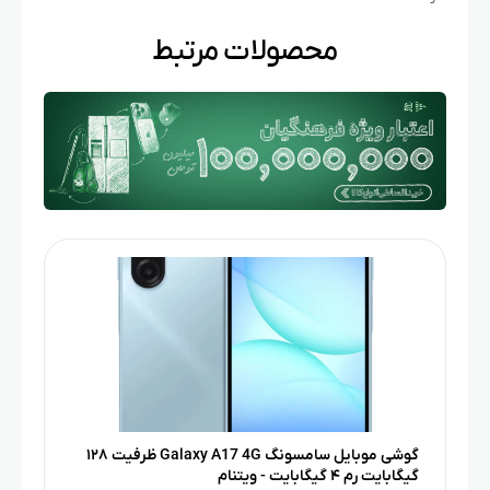
محصولات مرتبط
گوشی موبایل سامسونگ Galaxy A17 4G ظرفیت ۱۲۸
گیگابایت رم ۴ گیگابایت - ویتنام