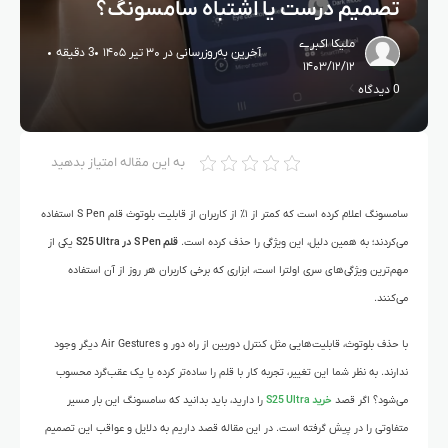
تصمیم درست یا اشتباه سامسونگ؟
ملیکا اکبرے
آخرین به‌روزرسانی در ۳۰ تیر ۱۴۰۵
3 دقیقه
۱۴۰۳/۱۲/۱۲
0 دیدگاه
به این مقاله امتیاز بدهید
سامسونگ اعلام کرده است که کمتر از ۱٪ از کاربران از قابلیت بلوتوث قلم S Pen استفاده
می‌کردند؛ به همین دلیل، این ویژگی را حذف کرده است.
قلم S Pen در S25 Ultra
یکی از
مهم‌ترین ویژگی‌های سری اولترا است، ابزاری که برخی کاربران هر روز از آن استفاده
می‌کنند.
با حذف بلوتوث، قابلیت‌هایی مثل کنترل دوربین از راه دور و Air Gestures دیگر وجود
ندارند. به نظر شما این تغییر، تجربه کار با قلم را ساده‌تر کرده یا یک عقب‌گرد محسوب
می‌شود؟ اگر قصد
خرید S25 Ultra
را دارید، باید بدانید که سامسونگ این بار مسیر
متفاوتی را در پیش گرفته است. در این مقاله قصد داریم به دلایل و عواقب این تصمیم