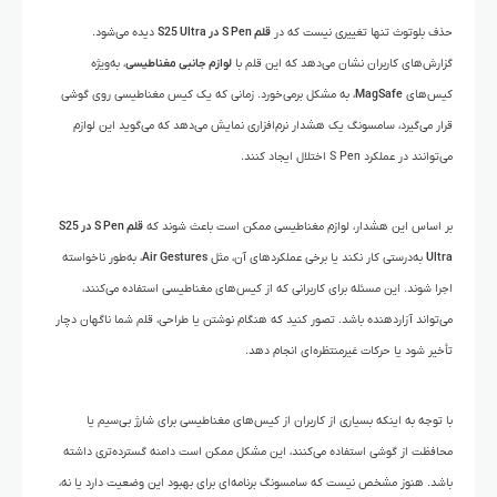
حذف بلوتوث تنها تغییری نیست که در
قلم S Pen در S25 Ultra
دیده می‌شود.
گزارش‌های کاربران نشان می‌دهد که این قلم با
لوازم جانبی مغناطیسی
، به‌ویژه
کیس‌های
MagSafe
، به مشکل برمی‌خورد. زمانی که یک کیس مغناطیسی روی گوشی
قرار می‌گیرد، سامسونگ یک هشدار نرم‌افزاری نمایش می‌دهد که می‌گوید این لوازم
می‌توانند در عملکرد S Pen اختلال ایجاد کنند.
بر اساس این هشدار، لوازم مغناطیسی ممکن است باعث شوند که
قلم S Pen در S25
Ultra
به‌درستی کار نکند یا برخی عملکردهای آن، مثل
Air Gestures
، به‌طور ناخواسته
اجرا شوند. این مسئله برای کاربرانی که از کیس‌های مغناطیسی استفاده می‌کنند،
می‌تواند آزاردهنده باشد. تصور کنید که هنگام نوشتن یا طراحی، قلم شما ناگهان دچار
تأخیر شود یا حرکات غیرمنتظره‌ای انجام دهد.
با توجه به اینکه بسیاری از کاربران از کیس‌های مغناطیسی برای شارژ بی‌سیم یا
محافظت از گوشی استفاده می‌کنند، این مشکل ممکن است دامنه گسترده‌تری داشته
باشد. هنوز مشخص نیست که سامسونگ برنامه‌ای برای بهبود این وضعیت دارد یا نه،