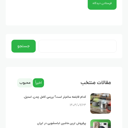
جستجو
مقالات منتخب
اخیراً
محبوب
کدام قابلمه سالم‌تر است؟ بررسی کامل چدن، استیل،
۱۴۰۴/۰۹/۲۴
گرانیت و تفلون
پرفروش ترین ماشین لباسشویی در ایران