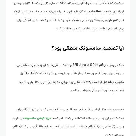
می‌شود، قطعاً تأثیراتی بر تجربه کاربری خواهد گذاشت. برای کاربرانی که به کنترل دوربین
از راه دور و
Air Gestures
عادت کرده‌اند، این تغییرات می‌تواند ناامیدکننده باشد. اگرچه
قلم همچنان برای نوشتن و طراحی عملکرد خوبی دارد، اما این قابلیت‌های اضافی برای
برخی افراد می‌توانستند استفاده از قلم را جذاب‌تر کنند.
آیا تصمیم سامسونگ منطقی بود؟
حذف بلوتوث از
قلم S Pen در S25 Ultra
و مشکلات مربوط به لوازم جانبی مغناطیسی
می‌تواند برای برخی کاربران مشکل‌ساز باشد. ویژگی‌هایی مثل
Air Gestures
و
کنترل
دوربین از راه دور
از دست رفته‌اند، اما برای کاربرانی که به این قابلیت‌ها نیازی ندارند،
تغییرات چندان تاثیر منفی نخواهد داشت.
تصمیم سامسونگ از این نظر منطقی به نظر می‌رسد که بیشتر کاربران تنها از قلم برای
یادداشت‌برداری و طراحی ساده استفاده می‌کنند. اگر قصد
خرید گوشی سامسونگ
را دارید
و به ویژگی‌های پیشرفته قلم علاقه‌مند نیستید، این تغییرات احتمالاً تأثیری در کارکرد قلم
نخواهد داشت.