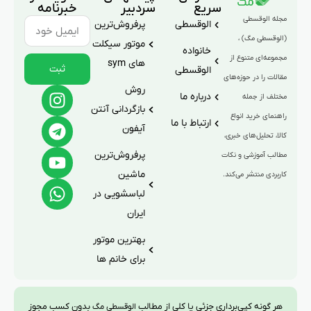
سریع
سردبیر
خبرنامه
مجله الوقسطی
الوقسطی
پرفروش‌ترین
(الوقسطی مگ) ،
موتور سیکلت
خانواده
مجموعه‌ای متنوع از
های sym
ثبت
الوقسطی
مقالات را در حوزه‌های
روش
درباره ما
مختلف از جمله
بازگردانی آنتن
راهنمای خرید انواع
ارتباط با ما
آیفون
کالا، تحلیل‌های خبری،
پرفروش‌ترین
مطالب آموزشی و نکات
ماشین
کاربردی منتشر می‌کند.
لباسشویی در
ایران
بهترین موتور
برای خانم ها
هر گونه کپی‌برداری جزئی یا کلی از مطالب
بدون کسب مجوز
الوقسطی مگ