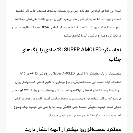
البته این طراحی ایراداتی هم دارد. پنل براق دستگاه به‌شدت مستعد جذب اثر انگشت
است، و نبود محافظ نمایشگر هم باعث می‌شود کاربران مجبور باشند هزینه‌ای جداگانه
برای محافظ صفحه پرداخت کنند. نکته مثبت دیگر، گواهی
IP54
است که مقاومت نسبی
در برابر گرد و غبار و پاشش آب را فراهم می‌کند.
نمایشگر؛ SUPER AMOLED اقتصادی با رنگ‌های
جذاب
سامسونگ از یک نمایشگر ۶.۷ اینچی Super AMOLED با رزولوشن
FHD+
در A16
استفاده کرده است. این صفحه‌نمایش، با نرخ نوسازی ۹۰ هرتز، امکان گشت‌وگذار روان
بین اپ‌ها و شبکه‌های اجتماعی ارائه می‌دهد. حداکثر روشنایی این پنل تا
۸۲۴ نیت
هم
می‌رسد که در اکثر شرایط نور و روشنایی در محیط مناسب است. البته در روزهای آفتابی
ممکن است کیفیت نمایش صفحه کمی کاهش یابد، اما به طور کلی کیفیت رنگ، وضوح
تصویر و دقت نمایش رنگ‌ها در سطح بسیار خوبی قرار دارد.
عملکرد سخت‌افزاری؛ بیشتر از آنچه انتظار دارید