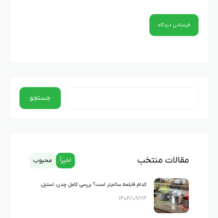
جستجو
مقالات منتخب
اخیراً
محبوب
کدام قابلمه سالم‌تر است؟ بررسی کامل چدن، استیل،
۱۴۰۴/۰۹/۲۴
گرانیت و تفلون