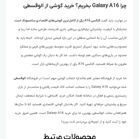
چرا Galaxy A16 بخریم؟ خرید گوشی از الوقسطی
در نهایت، باید گفت
گلکسی A16 یکی از کامل‌ترین گوشی‌های اقتصادی سامسونگ است
.
نمایشگر با کیفیت، پشتیبانی نرم‌افزاری بی‌نظیر، باتری قدرتمند، طراحی ساده اما زیبا و
کارایی مناسب، آن را به انتخابی منطقی در این بازه قیمتی تبدیل کرده‌اند. البته باید به
محدودیت‌هایی مانند نبود اسپیکر استریو، قدرت متوسط دوربین‌های فرعی و عملکرد
محدود در بازی‌های سنگین هم توجه داشت. اما اگر به دنبال یک گوشی مطمئن و
مقرون به صرفه هستید، گلکسی A16 یکی از بهترین گزینه‌های بازار است.
اما خرید از فروشگاه معتبر هم به‌اندازه انتخاب گوشی مهم است! در فروشگاه
الوقسطی
شما می‌توانید Galaxy A16 را با ضمانت اصالت کالا، قیمت رقابتی و مناسب‌تر از بازار،
رجیستری رسمی و فعال در سامانه همتا، امکان خرید اقساطی با شرایط منعطف، ارسال
سریع و پشتیبانی حرفه‌ای تهیه کنید. اگر به‌دنبال گوشی اقتصادی هستید که تا سال‌ها
همراهتان بماند، الوقسطی بهترین جا برای خرید Galaxy A16 است. همین امروز خرید
خود را ثبت کنید و از تجربه‌ای بی‌دردسر لذت ببرید!
محصولات مرتبط