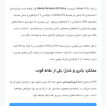
در قلب Galaxy A16، چیپست
MediaTek Helio G99 Ultra
قرار گرفته است؛ پردازنده‌ای
۸ هسته‌ای که شامل دو هسته Cortex-A76 با فرکانس ۲.۲ گیگاهرتز و شش هسته
کم‌مصرف A55 با فرکانس ۲.۰ گیگاهرتز می‌شود. این چیپست نه تنها برای استفاده‌های
روزمره (وب‌گردی، شبکه‌های اجتماعی، تماس، واتساپ، اینستاگرام و…) مناسب است،
بلکه حتی توان اجرای بسیاری از بازی‌های گرافیکی سبک و متوسط را هم دارد.
از نظر حافظه، این گوشی در دو نسخه ۴/۱۲۸ و ۶/۲۵۶ گیگابایت و ۸ گیگ رم ۲۵۶ گیگ
حافظه عرضه شده است. اگر قصد استفاده طولانی‌مدت و دریافت آپدیت‌های بعدی را
دارید، نسخه ۶ یا ۸ گیگابایتی گزینه بهتری است.
عملکرد باتری و شارژ؛ یکی از نقاط قوت
A16 به باتری
۵۰۰۰ میلی‌آمپرساعتی
مجهز شده که بدون اغراق، یکی از مزایای اصلی آن به
حساب می‌آید. در استفاده‌ی معمولی، به‌راحتی یک تا یک و نیم روز شارژدهی خواهید
داشت. حتی با استفاده‌های سبک‌تر، دو روز هم دوام خواهد آورد.