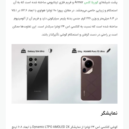
پشت شیشه‌ای
گوریلا گلس
Armor و فریم فلزی تیتانیومی ساخته شده است که به آن
استحکام و زیبایی خاصی می‌بخشد. در مقابل، پیورا ۷۰ اولترا هواوی با ابعاد ۱۶۲.۶ در ۷۵.۱
در ۸.۴ میلی‌متر و وزن ۲۲۶ گرم، جنس بدنه پلیمر سیلیکونی دارد و فریم آن از آلومینیوم
ساخته شده است که نسبت به گلکسی اس ۲۴ اولترا سبک‌تر است. این تفاوت‌ها ممکن
است بر راحتی در دست گرفتن و استحکام گوشی تأثیرگذار باشد.
نمایشگر
گوشی گلکسی اس ۲۴ اولترا از نمایشگر Dynamic LTPO AMOLED 2X با ابعاد ۶.۸ اینچ