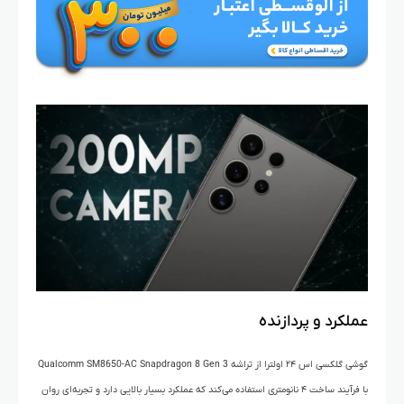
عملکرد و پردازنده
گوشی گلکسی اس ۲۴ اولترا از تراشه Qualcomm SM8650-AC Snapdragon 8 Gen 3
با فرآیند ساخت ۴ نانومتری استفاده می‌کند که عملکرد بسیار بالایی دارد و تجربه‌ای روان