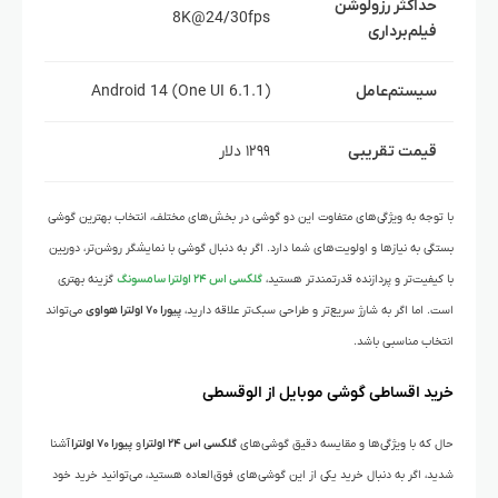
حداکثر رزولوشن
60fps
8K@24/30fps
فیلم‌برداری
سیستم‌عامل
Android 14 (One UI 6.1.1)
S 4.2
قیمت تقریبی
۱۲۹۹ دلار
۱۳۰۰ یورو
با توجه به ویژگی‌های متفاوت این دو گوشی در بخش‌های مختلف، انتخاب بهترین گوشی
بستگی به نیازها و اولویت‌های شما دارد. اگر به دنبال گوشی با نمایشگر روشن‌تر، دوربین
با کیفیت‌تر و پردازنده قدرتمندتر هستید،
گلکسی اس ۲۴ اولترا سامسونگ
گزینه بهتری
است. اما اگر به شارژ سریع‌تر و طراحی سبک‌تر علاقه دارید،
پیورا ۷۰ اولترا هواوی
می‌تواند
انتخاب مناسبی باشد.
خرید اقساطی گوشی موبایل از الوقسطی
حال که با ویژگی‌ها و مقایسه دقیق گوشی‌های
گلکسی اس ۲۴ اولترا
و
پیورا ۷۰ اولترا
آشنا
شدید، اگر به دنبال خرید یکی از این گوشی‌های فوق‌العاده هستید، می‌توانید خرید خود