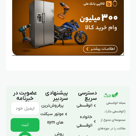
دسترسی
پیشنهادی
عضویت در
سریع
سردبیر
خبرنامه
مجله الوقسطی
الوقسطی
پرفروش‌ترین
(الوقسطی مگ) ،
موتور سیکلت
خانواده
مجموعه‌ای متنوع از
های sym
ثبت
الوقسطی
مقالات را در حوزه‌های
روش