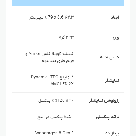
4
ابعاد
۱۶۲.۳ x 79 x 8.6 میلی‌متر
میلی‌م
وزن
۲۳۳ گرم
۲۲۶ گرم
شیشه گوریلا گلس Armor و
پلیمر 
جنس بدنه
فریم فلزی تیتانیوم
فریم آ
۶.۸ اینچ Dynamic LTPO
نمایشگر
OLED
AMOLED 2X
رزولوشن نمایشگر
۱۴۴۰ x 3120 پیکسل
۱۲۶۰ x 2844 پیکسل
تراکم پیکسلی
~۵۰۵ پیکسل در اینچ
~۴۶۰ پیکسل در اینچ
پردازنده
Snapdragon 8 Gen 3
n 9010