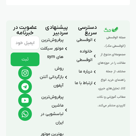
دسترسی
پیشنهادی
عضویت در
سریع
سردبیر
خبرنامه
مجله الوقسطی
الوقسطی
پرفروش‌ترین
(الوقسطی مگ) ،
موتور سیکلت
خانواده
مجموعه‌ای متنوع از
های sym
ثبت
الوقسطی
مقالات را در حوزه‌های
روش
درباره ما
مختلف از جمله
بازگردانی آنتن
راهنمای خرید انواع
ارتباط با ما
آیفون
کالا، تحلیل‌های خبری،
پرفروش‌ترین
مطالب آموزشی و نکات
ماشین
کاربردی منتشر می‌کند.
لباسشویی در
ایران
بهترین موتور