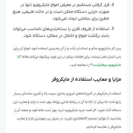
قرار گرفتن مستقیم در معرض امواج مایکروویو تنها در
صورت خرابی دستگاه ممکن است، و در حالت طبیعی، هیچ
خطری برای سلامتی ایجاد نمی‌شود.
استفاده از ظروف فلزی یا بسته‌بندی‌های نامناسب می‌تواند
باعث برگشت امواج و اختلال در عملکرد دستگاه شود.
پس اگر مایکروویو سالم و استاندارد باشد و از آن به‌درستی استفاده شود، امواج آن برای
بدن انسان مضر نیستند. برای اطلاعات بیشتر در این مورد، پیشنهاد می‌کنم مقاله “
آیا
مایکروویو سرطانزاست؟
” را مطالعه کنید.
مزایا و معایب استفاده از مایکروفر
استفاده از مایکروفر در آشپزخانه‌های امروزی به‌دلیل سرعت بالا و کاربری ساده‌اش بسیار
رایج شده، اما پیش از اتکا به آن در برنامه غذایی روزانه، بهتر است با مزایا و معایب این
دستگاه آشنا شوید. اگر قصد خرید مایکروویو دارید، بهتر است نقاط قوت و ضعف آن را
بشناسید تا بتوانید تصمیم آگاهانه‌تری بگیرید. در جدول زیر، مهم‌ترین مزایا و معایب
مایکروفر را مقایسه کرده‌ایم: