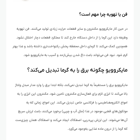
فن یا تهویه چرا مهم است؟
در حین کار مایکروویو، مگنترون و سایر قطعات حرارت زیادی تولید می‌کنند. فن تهویه
وظیفه دارد این گرما را از داخل دستگاه خارج کند تا عملکرد قطعات دچار اختلال نشود.
همچنین کمک می‌کند تا گرمای داخل محفظه پخش یکنواخت‌تری داشته باشد و غذا بهتر
گرم شود. نبود فن می‌تواند باعث داغ شدن بیش‌ازحد و آسیب به مایکروویو شود.
مایکروویو چگونه برق را به گرما تبدیل می‌کند؟
مایکروویو برق را مستقیماً به گرما تبدیل نمی‌کند، بلکه ابتدا برق را وارد مدار مبدل ولتاژ
بالا می‌کند تا انرژی لازم برای فعال‌سازی مگنترون تامین شود. مگنترون این انرژی را به
امواج الکترومغناطیسی با فرکانسی خاص تبدیل می‌کند. این امواج، زمانی که به
مولکول‌های قطبی موجود در غذا (مثل آب و چربی) برخورد می‌کنند، باعث لرزش سریع
آن‌ها می‌شوند. این لرزش پی‌درپی، اصطکاک ایجاد می‌کند و اصطکاک همان چیزی‌ست
که گرما را از درون ماده غذایی به‌وجود می‌آورد.