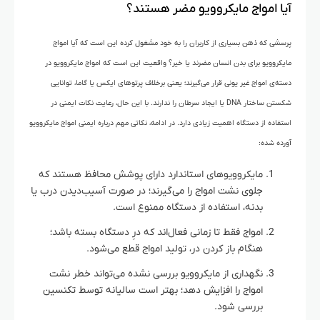
آیا امواج مایکروویو مضر هستند؟
پرسشی که ذهن بسیاری از کاربران را به خود مشغول کرده این است که آیا امواج
مایکروویو برای بدن انسان مضرند یا خیر؟ واقعیت این است که امواج مایکروویو در
دسته‌ی امواج غیر یونی قرار می‌گیرند؛ یعنی برخلاف پرتوهای ایکس یا گاما، توانایی
شکستن ساختار DNA یا ایجاد سرطان را ندارند. با این حال، رعایت نکات ایمنی در
استفاده از دستگاه اهمیت زیادی دارد. در ادامه، نکاتی مهم درباره ایمنی امواج مایکروویو
آورده شده:
مایکروویوهای استاندارد دارای پوشش محافظ هستند که
جلوی نشت امواج را می‌گیرند؛ در صورت آسیب‌دیدن درب یا
بدنه، استفاده از دستگاه ممنوع است.
امواج فقط تا زمانی فعال‌اند که درِ دستگاه بسته باشد؛
هنگام باز کردن در، تولید امواج قطع می‌شود.
نگهداری از مایکروویو بررسی نشده می‌تواند خطر نشت
امواج را افزایش دهد؛ بهتر است سالیانه توسط تکنسین
بررسی شود.