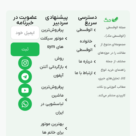
دسترسی
پیشنهادی
عضویت در
سریع
سردبیر
خبرنامه
مجله الوقسطی
الوقسطی
پرفروش‌ترین
(الوقسطی مگ) ،
موتور سیکلت
خانواده
مجموعه‌ای متنوع از
های sym
ثبت
الوقسطی
مقالات را در حوزه‌های
روش
درباره ما
مختلف از جمله
بازگردانی آنتن
راهنمای خرید انواع
ارتباط با ما
آیفون
کالا، تحلیل‌های خبری،
پرفروش‌ترین
مطالب آموزشی و نکات
ماشین
کاربردی منتشر می‌کند.
لباسشویی در
ایران
بهترین موتور
برای خانم ها