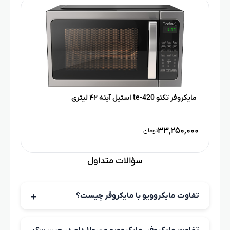
مایکروفر تکنو te-420 استیل آینه ۴۲ لیتری
۳۳,۲۵۰,۰۰۰
تومان
سؤالات متداول
تفاوت مایکروویو با مایکروفر چیست؟
در واقع «مایکروویو» نام نوعی امواج است و «مایکروفر»
دستگاهی‌ست که این امواج را تولید و برای گرم‌ کردن یا پخت