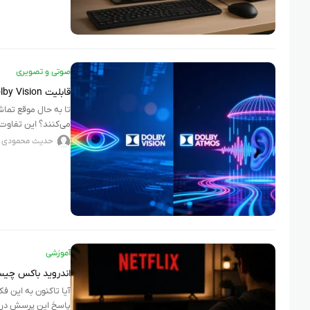
صوتی و تصویری
قابلیت Dolby Vision و Dolby Atmos چه تفاوتی باهم دارند؟
تا به‌ حال موقع تما
می‌کنند؟ این تفاوت از دو ق
حدیث محمودی
آموزشی
اندروید باکس چیست
آیا تاکنون به این ف
پاسخ این پرسش در ی