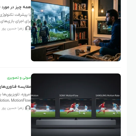
همه چیز در مورد قابلیت ALLM د
با پیشرفت تکنولوژی، 
برای اجرای بازی‌های
زهرا حسین پور
صوتی و تصویری
مقایسه فناوری‌های TrueMotion، MotionFlow و Motion Rate در تلویزیون: کدام یک به
امروزه، تلویزیون‌ها 
سریع به
زهرا حسین پور