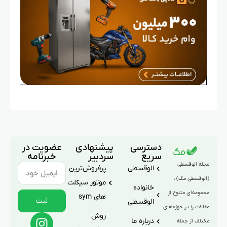
دسترسی
پیشنهادی
عضویت در
سریع
سردبیر
خبرنامه
مجله الوقسطی
الوقسطی
پرفروش‌ترین
(الوقسطی مگ) ،
موتور سیکلت
خانواده
مجموعه‌ای متنوع از
های sym
ثبت
الوقسطی
مقالات را در حوزه‌های
روش
درباره ما
مختلف از جمله