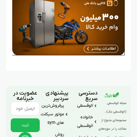
دسترسی
پیشنهادی
عضویت در
سریع
سردبیر
خبرنامه
مجله الوقسطی
الوقسطی
پرفروش‌ترین
(الوقسطی مگ) ،
موتور سیکلت
خانواده
مجموعه‌ای متنوع از
های sym
ثبت
الوقسطی
مقالات را در حوزه‌های
روش