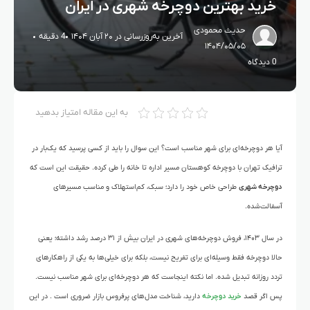
خرید بهترین دوچرخه شهری در ایران
حدیث محمودی
آخرین به‌روزرسانی در ۲۰ آبان ۱۴۰۴
4 دقیقه
۱۴۰۴/۰۵/۰۵
0 دیدگاه
به این مقاله امتیاز بدهید
آیا هر دوچرخه‌ای برای شهر مناسب است؟ این سوال را باید از کسی پرسید که یک‌بار در
ترافیک تهران با دوچرخه کوهستان مسیر اداره تا خانه را طی کرده. حقیقت این است که
دوچرخه شهری
طراحی خاص خود را دارد؛ سبک، کم‌استهلاک و مناسب مسیرهای
آسفالت‌شده.
در سال ۱۴۰۳، فروش دوچرخه‌های شهری در ایران بیش از ۳۱ درصد رشد داشته؛ یعنی
حالا دوچرخه فقط وسیله‌ای برای تفریح نیست، بلکه برای خیلی‌ها به یکی از راهکارهای
تردد روزانه تبدیل شده. اما نکته اینجاست که هر دوچرخه‌ای برای شهر مناسب نیست.
پس اگر قصد
خرید دوچرخه
دارید، شناخت مدل‌های پرفروس بازار ضروری است . در این