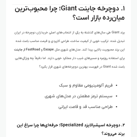
۱. دوچرخه جاینت Giant؛ چرا محبوب‌ترین
میان‌رده بازار است؟
برند Giant طی سال‌های گذشته به یکی از انتخاب‌های اصلی خریداران دوچرخه در ایران
تبدیل شده. ترکیب خوبی از کیفیت ساخت، طراحی کاربردی و قیمت مناسب باعث شده
این برند محبوبیت بالایی پیدا کند. مدل‌های شهری مثل
Escape
و
FastRoad از جاینت
برای استفاده روزمره و مسیرهای شیب دار عملکرد خوبی دارند. اما دقیقاً چه ویژگی‌هایی
باعث شده Giant در فهرست بهترین دوچرخه‌های شهری قرار بگیرد؟
فریم آلومینیومی مقاوم و سبک
سیستم ترمز مطمئن در مدل‌های شهری
طراحی مناسب قد و قامت ایرانی
۲. دوچرخه اسپشیالایزد
Specialized؛ حرفه‌ای‌ها چرا سراغ این
برند می‌روند؟