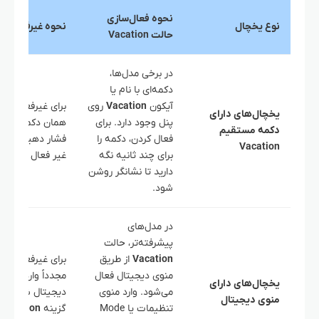
نحوه فعال‌سازی
نوع یخچال
نحوه غیرفعال‌سا
حالت Vacation
در برخی مدل‌ها،
دکمه‌ای با نام یا
آیکون
Vacation
روی
برای غیرفعال کرد
یخچال‌های دارای
پنل وجود دارد. برای
همان دکمه را مجد
دکمه مستقیم
فعال کردن، دکمه را
فشار دهید تا حا
Vacation
برای چند ثانیه نگه
غیر فعال شود.
دارید تا نشانگر روشن
شود.
در مدل‌های
پیشرفته‌تر، حالت
Vacation
از طریق
برای غیرفعال کرد
منوی دیجیتال فعال
مجدداً وارد منوی
یخچال‌های دارای
می‌شود. وارد منوی
دیجیتال شده و
منوی دیجیتال
تنظیمات یا Mode
گزینه
Vacation