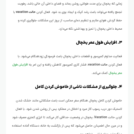
زمانی که یخچال برای مدت طولانی روشن بماند و فضای داخلی آن خالی باشد، رطوبت
تجمع یافته می‌تواند باعث رشد کپک و ایجاد بوی بد شود. فعال کردن
حالت vacation
با
حفظ گردش هوای ملایم و تنظیم دمای مناسب، از بروز این مشکلات جلوگیری کرده و
محیط داخلی یخچال را تمیز و بهداشتی نگه می‌دارد.
۳. افزایش طول عمر یخچال
فعالیت مداوم کمپرسور و قطعات داخلی یخچال باعث فرسودگی زودهنگام می‌شود. با
فعال کردن
حالت vacation
، فشار کاری کمپرسور کاهش یافته و این امر به
افزایش طول
عمر یخچال
کمک می‌کند.
۴. جلوگیری از مشکلات ناشی از خاموش کردن کامل
خاموش کردن کامل یخچال هنگام سفر ممکن است باعث مشکلاتی مانند خشک شدن
لاستیک دور درب، رسوب گاز مبرد و اختلال در عملکرد پس از روشن شدن شود. با فعال
کردن حالت
Vacation
، یخچال در وضعیت حداقلی کار می‌کند تا انرژی کمتری مصرف شود
و در عین حال اطمینان حاصل می‌شود که پس از بازگشت به خانه، دستگاه آماده استفاده