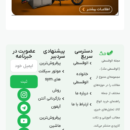
دسترسی
پیشنهادی
عضویت در
سریع
سردبیر
خبرنامه
مجله الوقسطی
الوقسطی
پرفروش‌ترین
(الوقسطی مگ) ،
موتور سیکلت
خانواده
مجموعه‌ای متنوع از
های sym
ثبت
الوقسطی
مقالات را در حوزه‌های
روش
درباره ما
مختلف از جمله
بازگردانی آنتن
راهنمای خرید انواع
ارتباط با ما
آیفون
کالا، تحلیل‌های خبری،
پرفروش‌ترین
مطالب آموزشی و نکات
ماشین
کاربردی منتشر می‌کند.