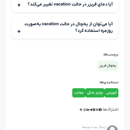
یخچال استفاده نمی‌کنید، حالت vacation مناسب‌ترین زمان
آیا دمای فریزر در حالت vacation تغییر می‌کند؟
برای فعالسازی است.
بسته به مدل یخچال، دمای فریزر ممکن است ثابت باقی بماند
یا برای کاهش مصرف انرژی کمی افزایش یابد، اما مواد منجمد
آیا می‌توان از یخچال در حالت vacation به‌صورت
در شرایط ایمن نگهداری می‌شوند.
روزمره استفاده کرد؟
خیر، دمای تنظیم شده برای نگهداری مواد غیر فاسدشدنی
مناسب است و استفاده روزمره توصیه نمی‌شود.
برچسب‌ها:
یخچال فریزر
دسته‌بندی‌ها:
آموزشی
لوازم خانگی
مقالات
اشتراک‌ها:
ارسال شده توسط