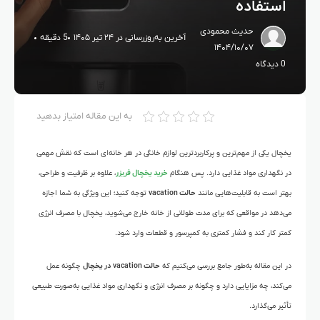
استفاده
حدیث محمودی
آخرین به‌روزرسانی در ۲۴ تیر ۱۴۰۵
5 دقیقه
۱۴۰۴/۱۰/۰۷
0 دیدگاه
به این مقاله امتیاز بدهید
یخچال یکی از مهم‌ترین و پرکاربردترین لوازم خانگی در هر خانه‌ای است که نقش مهمی
در نگهداری مواد غذایی دارد. پس
هنگام
خرید یخچال فریزر
، علاوه بر ظرفیت و طراحی،
بهتر است به قابلیت‌هایی مانند
حالت vacation
توجه کنید؛ این ویژگی به شما اجازه
می‌دهد در مواقعی که برای مدت طولانی از خانه خارج می‌شوید، یخچال با مصرف انرژی
کمتر کار کند و فشار کمتری به کمپرسور و قطعات وارد شود.
در این مقاله به‌طور جامع بررسی می‌کنیم که
حالت vacation در یخچال
چگونه عمل
می‌کند، چه مزایایی دارد و چگونه بر مصرف انرژی و نگهداری مواد غذایی به‌صورت طبیعی
تأثیر می‌گذارد.