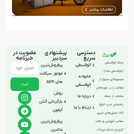
دسترسی
پیشنهادی
عضویت در
سریع
سردبیر
خبرنامه
مجله الوقسطی
الوقسطی
پرفروش‌ترین
(الوقسطی مگ) ،
موتور سیکلت
خانواده
مجموعه‌ای متنوع از
های sym
ثبت
الوقسطی
مقالات را در حوزه‌های
روش
درباره ما
مختلف از جمله
بازگردانی آنتن
راهنمای خرید انواع
ارتباط با ما
آیفون
کالا، تحلیل‌های خبری،
پرفروش‌ترین
مطالب آموزشی و نکات
ماشین
کاربردی منتشر می‌کند.