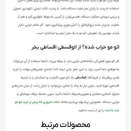
جرقه زدن اتو مو را نباید ساده گرفت؛ این نشانه می‌تواند هشداری برای نقص داخلی،
استفاده نادرست یا پایان عمر مفید دستگاه باشد. با رعایت نکات ایمنی، نگهداری اصولی
و بررسی دوره‌ای عملکرد دستگاه، هم می‌توان از آسیب به موها جلوگیری کرد و هم از
خطرات جدی‌تر مانند برق‌گرفتگی یا آتش‌سوزی پیشگیری نمود. اگر علائم خرابی تکرار
شدند، بهترین راه، تعویض اتو مو با یک مدل ایمن و استاندارد است.
اتو مو خراب شده؟ از الوقسطی اقساطی بخر
اگر اتو موی فعلی‌تان نشانه‌های خرابی دارد یا جرقه می‌زند، ادامه استفاده از آن می‌تواند
به موهای شما آسیب بزند یا حتی خطر جانی ایجاد کند! به‌جای تعمیرهای موقت یا خرید
نقدی پرهزینه، از فروشگاه
الوقسطی
یک اتو موی باکیفیت و استاندارد را با شرایط
اقساطی تهیه کنید.
بدون نیاز به چک یا ضامن، می‌توانید با خیال راحت از میان مدل‌های
متنوع، انتخابی مطمئن و مقرون‌به‌صرفه داشته باشید؛ بدون دغدغه جرقه، سوختگی یا
خرابی دستگاه. همچنین پیشنهاد می‌کنیم مقاله «
نکات ضروری که پیش از خرید اتو مو
باید بدانید
» را نیز از دست ندهید.
محصولات مرتبط