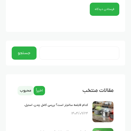
جستجو
مقالات منتخب
اخیراً
محبوب
کدام قابلمه سالم‌تر است؟ بررسی کامل چدن، استیل،
۱۴۰۴/۰۹/۲۴
گرانیت و تفلون