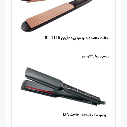
حالت دهنده ویو مو پرومارون RL-1118
۳,۸۰۰,۰۰۰
تومان
اتو مو مک استایلر MC-۵۵۹۲