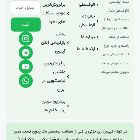
مجله الوقسطی
الوقسطی
پرفروش‌ترین
(الوقسطی مگ) ،
موتور سیکلت
خانواده
مجموعه‌ای متنوع از
های sym
ثبت
الوقسطی
مقالات را در حوزه‌های
روش
درباره ما
مختلف از جمله
بازگردانی آنتن
راهنمای خرید انواع
ارتباط با ما
آیفون
کالا، تحلیل‌های خبری،
پرفروش‌ترین
مطالب آموزشی و نکات
ماشین
کاربردی منتشر می‌کند.
لباسشویی در
ایران
بهترین موتور
برای خانم ها
هر گونه کپی‌برداری جزئی یا کلی از مطالب
بدون کسب مجوز
الوقسطی مگ
مکتوب ممنوع است. حقوق این سایت به شرکت کیان مبتکر فردا (