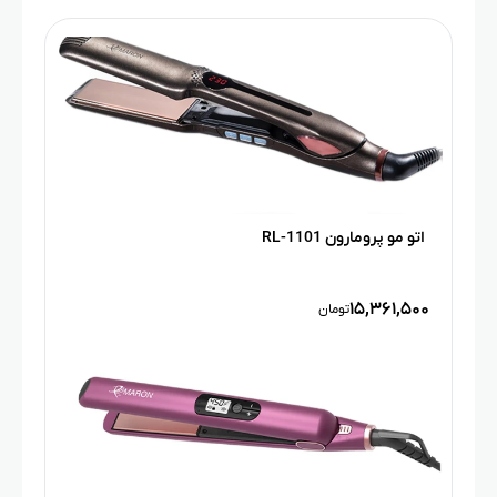
اتو مو پرومارون RL-1101
۱۵,۳۶۱,۵۰۰
تومان