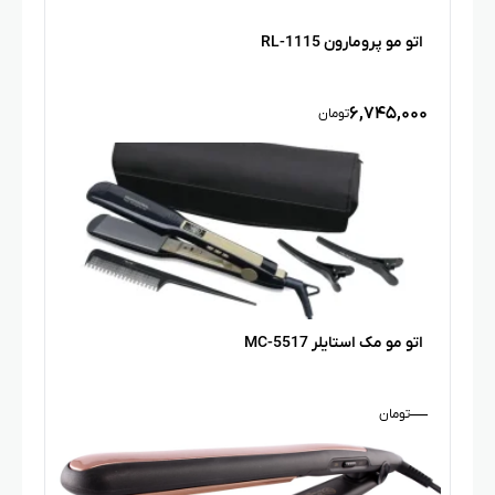
اتو مو پرومارون RL-1115
۶,۷۴۵,۰۰۰
تومان
اتو مو مک استایلر MC-5517
—
تومان