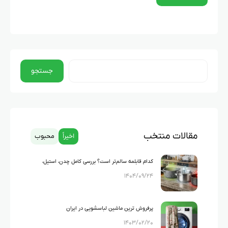
جستجو
مقالات منتخب
اخیراً
محبوب
کدام قابلمه سالم‌تر است؟ بررسی کامل چدن، استیل،
۱۴۰۴/۰۹/۲۴
گرانیت و تفلون
پرفروش ترین ماشین لباسشویی در ایران
۱۴۰۳/۰۲/۲۰