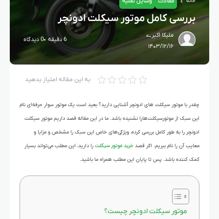
مقالات
وسایل نقلیه
خانه
بررسی کامل موتور سیکلت‌ ادونچر
ملیکا اکبرے
6 دقیقه
0 دیدگاه
۱۴۰۳/۱۲/۱۶
به این مقاله امتیاز بدهید
چقدر با موتور سیکلت های ادونچر آشنایی دارید؟ بعید است یک موتور سوار حرفه‌ای نام
این سبک از موتورسیکلت‌هارا نشنیده باشد. ما در این مقاله قصد داریم موتور سیکلت‌
ادونچر را به طور کامل بررسی کرده، ویژگی‌های خاص این سبک را مشخص و مزایا و
معایب آن را نام ببریم. اگر قصد
خرید موتور سیکلت
را دارید، این مطلب می‌تواند بسیار
کمک کننده باشد. پس تا پایان این مطلب همراه ما باشید.
موتور سیکلت ادونچر چیست؟