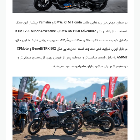
در سطح جهانی نیز برندهایی مانند
Honda
،
KTM
،
BMW
و
Yamaha
پیشتاز این سبک
هستند. مدل‌هایی مثل
BMW GS 1250 Adventure
و
KTM 1290 Super Adventure
به‌دلیل کیفیت ساخت، قدرت بالا و امکانات پیشرفته، محبوبیت زیادی دارند. با این حال،
در بازار ایران شرایط کمی متفاوت است. مدل‌هایی مثل
Benelli TRK 502
و
CFMoto
650MT
به دلیل قیمت مناسب‌تر و خدمات پس از فروش بهتر، گزینه‌های منطقی‌تر و
دردسترس‌تری برای موتورسواران ماجراجو محسوب می‌شوند.