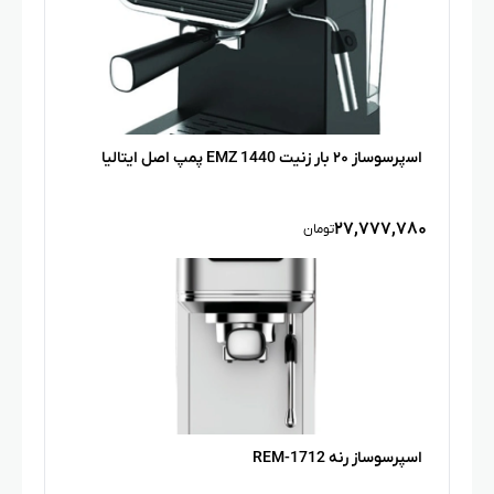
اﺳپرﺳﻮﺳﺎز ۲۰ ﺑﺎر زنیت EMZ 1440 پمپ اﺻﻞ اﯾﺘﺎﻟﯿﺎ
۲۷,۷۷۷,۷۸۰
تومان
اسپرسوساز رنه REM-1712