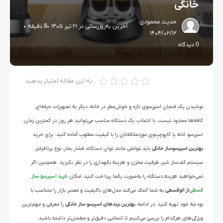
خانگی
حدیث محمودی
آخرین به‌روزرسانی در ۲۱ تیر ۱۴۰۵
8 دقیقه
۱۴۰۴/۰۲/۱۲
0 دیدگاه
به این مقاله امتیاز بدهید
نوشیدن یک فنجان اسپرسوی تازه و خوش‌عطر در خانه، دیگر به تجهیزات حرفه‌ای
کافه‌ها محدود نیست. با انتخاب یک دستگاه مناسب می‌توانید هر روز، در کمترین زمان،
اسپرسو، لاته یا کاپوچینوی موردعلاقه‌تان را با کیفیت مطلوب آماده کنید. برای خرید
بهترین اسپرسوساز خانگی
باید عواملی مانند توان دستگاه، فشار بخار، نوع پرتافیلتر،
سیستم کف‌ساز شیر، ظرفیت مخزن و هزینه نگهداری را در نظر بگیرید. همچنین اگر
نمی‌خواهید هزینه دستگاه را به‌صورت یکجا پرداخت کنید، امکان
خرید اسپرسو ساز
قسطی
از الوقسطی
به شما کمک می‌کند مدل‌های باکیفیت و معتبر بازار را متناسب با
بودجه خود تهیه کنید. در ادامه،
بهترین برندهای اسپرسو ساز خانگی
را معرفی و مهم‌ترین
ویژگی‌های هرکدام را بررسی می‌کنیم تا انتخابی دقیق‌تر و مطمئن‌تر داشته باشید.