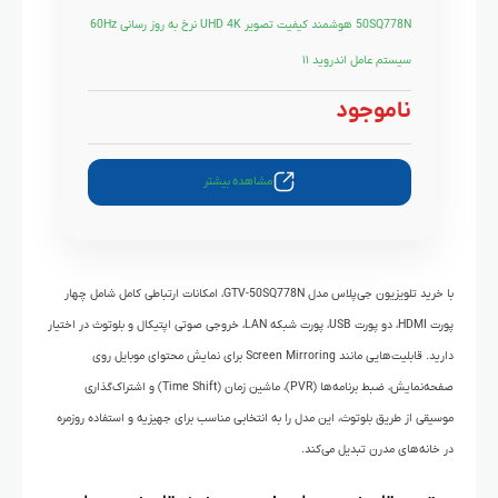
50SQ778N هوشمند کیفیت تصویر UHD 4K نرخ به روز رسانی 60Hz
سیستم عامل اندروید ۱۱
ناموجود
مشاهده بیشتر
با خرید تلویزیون جی‌پلاس مدل GTV-50SQ778N، امکانات ارتباطی کامل شامل چهار
پورت HDMI، دو پورت USB، پورت شبکه LAN، خروجی صوتی اپتیکال و بلوتوث در اختیار
دارید. قابلیت‌هایی مانند Screen Mirroring برای نمایش محتوای موبایل روی
صفحه‌نمایش، ضبط برنامه‌ها (PVR)، ماشین زمان (Time Shift) و اشتراک‌گذاری
موسیقی از طریق بلوتوث، این مدل را به انتخابی مناسب برای جهیزیه و استفاده روزمره
در خانه‌های مدرن تبدیل می‌کند.