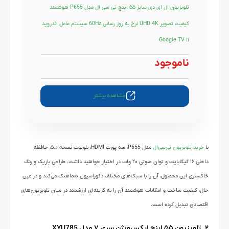
تلویزیون ال ای دی سایز ۵۵ اینچ تی سی ال مدل P655 هوشمند
کیفیت تصویر UHD 4K نرخ به روز رسانی 60Hz سیستم عامل اندروید
۱۱ Google TV
ناموجود
مشاهده بیشتر
با
خرید تلویزیون تی‌سی‌ال
مدل P655، سه پورت HDMI، بلوتوث نسخه ۵.۰، حافظه
داخلی ۱۶ گیگابایت و توان صوتی ۲۰ وات در اختیار خواهید داشت. طراحی باریک و رنگ
خاکستری این محصول، آن را با سبک‌های مختلف دکوراسیون هماهنگ می‌کند و در عین
حال، کیفیت ساخت و امکانات هوشمند آن را به گزینه‌ای ارزشمند در میان تلویزیون‌های
اقتصادی تبدیل کرده است.
۲. تلویزیون ۵۵ اینج ایکس‌ویژن سری ۷ مدل XYU785