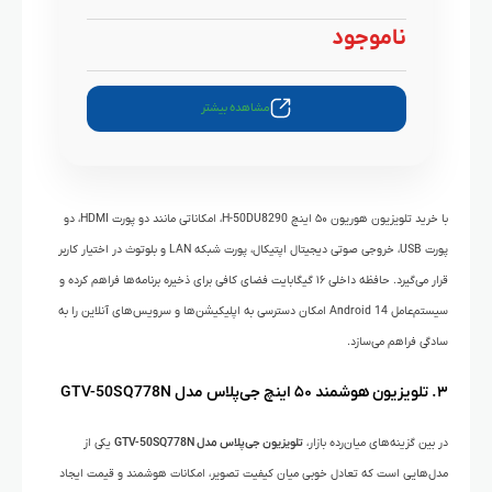
ناموجود
مشاهده بیشتر
با خرید تلویزیون هوریون ۵۰ اینچ H-50DU8290، امکاناتی مانند دو پورت HDMI، دو
پورت USB، خروجی صوتی دیجیتال اپتیکال، پورت شبکه LAN و بلوتوث در اختیار کاربر
قرار می‌گیرد. حافظه داخلی ۱۶ گیگابایت فضای کافی برای ذخیره برنامه‌ها فراهم کرده و
سیستم‌عامل Android 14 امکان دسترسی به اپلیکیشن‌ها و سرویس‌های آنلاین را به
سادگی فراهم می‌سازد.
۳. تلویزیون هوشمند ۵۰ اینچ جی‌پلاس مدل GTV-50SQ778N
در بین گزینه‌های میان‌رده بازار،
تلویزیون جی‌پلاس مدل GTV-50SQ778N
یکی از
مدل‌هایی است که تعادل خوبی میان کیفیت تصویر، امکانات هوشمند و قیمت ایجاد