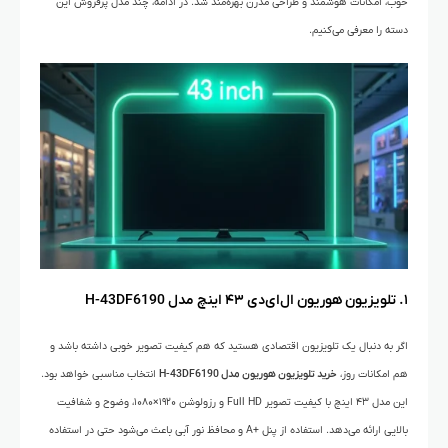
خوب، امکانات هوشمند و طراحی مدرن بهره‌مند شد. در ادامه، چند مدل پرفروش این
دسته را معرفی می‌کنیم.
۱. تلویزیون هوریون ال‌ای‌دی ۴۳ اینچ مدل H-43DF6190
اگر به دنبال یک تلویزیون اقتصادی هستید که هم کیفیت تصویر خوبی داشته باشد و
هم امکانات روز،
خرید تلویزیون هوریون مدل H-43DF6190
انتخاب مناسبی خواهد بود.
این مدل ۴۳ اینچ با کیفیت تصویر Full HD و رزولوشن ۱۹۲۰×۱۰۸۰، وضوح و شفافیت
بالایی ارائه می‌دهد. استفاده از پنل +A و محافظ نور آبی باعث می‌شود حتی در استفاده