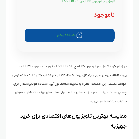
تلویزیون هوریون ۵۵ اینچ H-55DU8390
ناموجود
مشاهده بیشتر
در زمان خرید تلویزیون هوریون ۵۵ اینچ H-55DU8390، کاربر به دو پورت HDMI، دو
پورت USB، خروجی صوتی اپتیکال، پورت شبکه LAN و گیرنده دیجیتال DVB-T2 دسترسی
خواهد داشت. این امکانات، همراه با قابلیت محافظ نور آبی، استفاده طولانی‌مدت را برای
چشم راحت‌تر می‌کند. این مدل انتخابی مناسب برای سالن‌های بزرگ و تماشای محتوای
با کیفیت بالا به شمار می‌رود.
مقایسه بهترین تلویزیون‌های اقتصادی برای خرید
جهیزیه