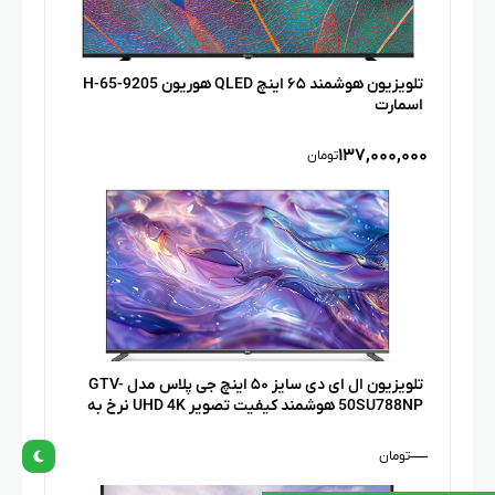
تلویزیون هوشمند ۶۵ اینچ QLED هوریون H-65-9205
اسمارت
۱۳۷,۰۰۰,۰۰۰
تومان
تلویزیون ال ای دی سایز ۵۰ اینچ جی پلاس مدل GTV-
50SU788NP هوشمند کیفیت تصویر UHD 4K نرخ به
روز رسانی سیستم عامل اندروید ۱۴
—
تومان