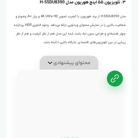
۳. تلویزیون ۵۵ اینچ هوریون مدل H-55DU8390
مدل H-55DU8390 از برند هوریون، با کیفیت تصویر 4K Ultra HD و پنل +A، وضوح و
شفافیت بالایی را در نمایش محتوای ویدئویی ارائه می‌دهد. وجود فناوری HDR، پردازنده
چهار هسته‌ای و طراحی بدون لبه، باعث شده این مدل هم از نظر کیفیت و هم از نظر
زیبایی در بین تلویزیون‌های اقتصادی جایگاه بالایی داشته باشد.
محتوای پیشنهادی