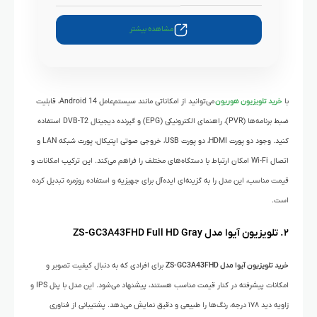
مشاهده بیشتر
با
خرید تلویزیون هوریون
می‌توانید از امکاناتی مانند سیستم‌عامل Android 14، قابلیت
ضبط برنامه‌ها (PVR)، راهنمای الکترونیکی (EPG) و گیرنده دیجیتال DVB-T2 استفاده
کنید. وجود دو پورت HDMI، دو پورت USB، خروجی صوتی اپتیکال، پورت شبکه LAN و
اتصال Wi-Fi امکان ارتباط با دستگاه‌های مختلف را فراهم می‌کند. این ترکیب امکانات و
قیمت مناسب، این مدل را به گزینه‌ای ایده‌آل برای جهیزیه و استفاده روزمره تبدیل کرده
است.
۲. تلویزیون آیوا مدل ZS-GC3A43FHD Full HD Gray
خرید تلویزیون آیوا مدل ZS-GC3A43FHD
برای افرادی که به دنبال کیفیت تصویر و
امکانات پیشرفته در کنار قیمت مناسب هستند، پیشنهاد می‌شود. این مدل با پنل IPS و
زاویه دید ۱۷۸ درجه، رنگ‌ها را طبیعی و دقیق نمایش می‌دهد. پشتیبانی از فناوری