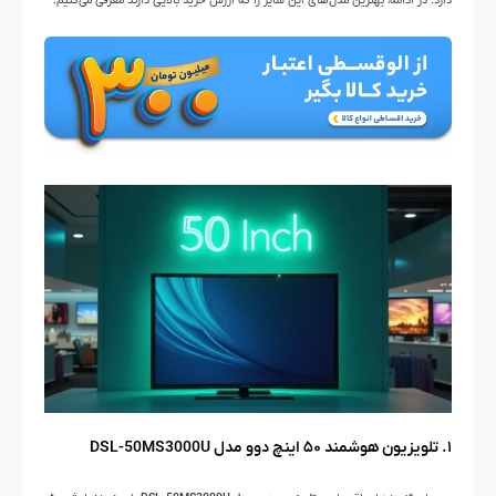
دارد. در ادامه، بهترین مدل‌های این سایز را که ارزش خرید بالایی دارند معرفی می‌کنیم.
۱. تلویزیون هوشمند ۵۰ اینچ دوو مدل DSL-50MS3000U