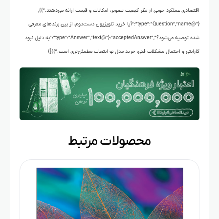
اقتصادی عملکرد خوبی از نظر کیفیت تصویر، امکانات و قیمت ارائه می‌دهند.”}},
{“@type”:”Question”,”name”:”آیا خرید تلویزیون دست‌دوم، از بین برندهای معرفی
شده توصیه می‌شود؟”,”acceptedAnswer”:{“@type”:”Answer”,”text”:”به دلیل نبود
گارانتی و احتمال مشکلات فنی، خرید مدل نو انتخاب مطمئن‌تری است.”}}]}
محصولات مرتبط