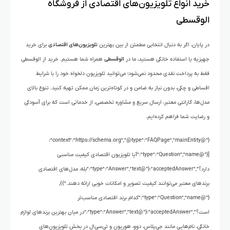
خرید انواع تلویزیون‌های اقتصادی از فروشگاه
الوقسطی
در پایان، اگر به دنبال انتخابی مطمئن از بین بهترین
تلویزیون‌های اقتصادی
برای خرید
جهیزیه یا استفاده خانگی هستید، ما در
الوقسطی
همراه شما هستیم. خرید از الوقسطی
فقط به پرداخت نقدی محدود نمی‌شود؛ می‌توانید تلویزیون دلخواه خود را با شرایط
اقساطی و چکی، بدون نیاز به ضامن و در کوتاه‌ترین زمان ممکن تهیه کنید. تنوع بالای
مدل‌ها، گارانتی معتبر، ارسال سریع و مشاوره تخصصی، از خدماتی است که برای آسودگی
و رضایت شما فراهم کرده‌ایم.
{“@context”:”https://schema.org”,”@type”:”FAQPage”,”mainEntity”:
[{“@type”:”Question”,”name”:”آیا تلویزیون اقتصادی کیفیت مناسبی
دارد؟”,”acceptedAnswer”:{“@type”:”Answer”,”text”:”بله، مدل‌های اقتصادی
برندهای معتبر می‌توانند کیفیت تصویر و امکانات خوبی ارائه دهند.”}},
{“@type”:”Question”,”name”:”کدام برند اقتصادی مناسب‌تر
است؟”,”acceptedAnswer”:{“@type”:”Answer”,”text”:”در میان بهترین برندهای لوازم
خانگی، نام‌هایی مانند جی‌پلاس، دوو، هوریون و تی‌سی‌ال در بخش تلویزیون‌های