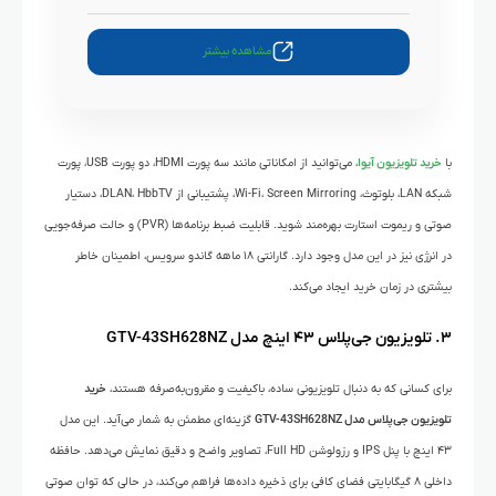
مشاهده بیشتر
با
خرید تلویزیون آیوا
، می‌توانید از امکاناتی مانند سه پورت HDMI، دو پورت USB، پورت
شبکه LAN، بلوتوث، Wi-Fi، Screen Mirroring، پشتیبانی از DLAN، HbbTV، دستیار
صوتی و ریموت استارت بهره‌مند شوید. قابلیت ضبط برنامه‌ها (PVR) و حالت صرفه‌جویی
در انرژی نیز در این مدل وجود دارد. گارانتی ۱۸ ماهه گاندو سرویس، اطمینان خاطر
بیشتری در زمان خرید ایجاد می‌کند.
۳. تلویزیون جی‌پلاس ۴۳ اینچ مدل GTV-43SH628NZ
برای کسانی که به دنبال تلویزیونی ساده، باکیفیت و مقرون‌به‌صرفه هستند،
خرید
تلویزیون جی‌پلاس مدل GTV-43SH628NZ
گزینه‌ای مطمئن به شمار می‌آید. این مدل
۴۳ اینچ با پنل IPS و رزولوشن Full HD، تصاویر واضح و دقیق نمایش می‌دهد. حافظه
داخلی ۸ گیگابایتی فضای کافی برای ذخیره داده‌ها فراهم می‌کند، در حالی که توان صوتی