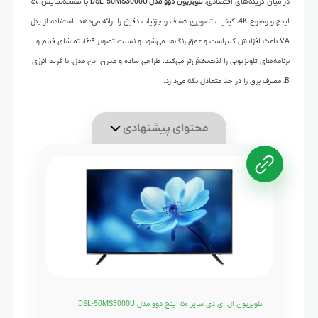
در میان گزینه‌های اقتصادی،
تلویزیون دوو مدل DSL-50MS3000U
با صفحه‌نمایش ۵۰
اینچ و وضوح 4K، کیفیت تصویری شفاف و جزئیات دقیق را ارائه می‌دهد. استفاده از پنل
VA باعث افزایش کنتراست و عمق رنگ‌ها می‌شود و نسبت تصویر ۱۶:۹، تماشای فیلم و
برنامه‌های تلویزیونی را لذت‌بخش‌تر می‌کند. طراحی ساده و مدرن این مدل، با گرید انرژی
B، مصرف برق را در حد متعادل نگه می‌دارد.
محتوای پیشنهادی
تلویزیون ال ای دی سایز ۵۰ اینچ دوو مدل DSL-50MS3000U