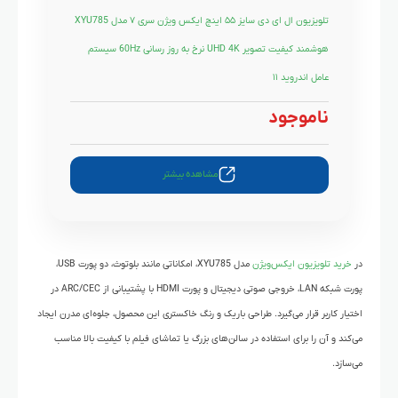
تلویزیون ال ای دی سایز ۵۵ اینچ ایکس‌ ویژن سری ۷ مدل XYU785
هوشمند کیفیت تصویر UHD 4K نرخ به روز رسانی 60Hz سیستم
عامل اندروید ۱۱
ناموجود
مشاهده بیشتر
در
خرید تلویزیون ایکس‌ویژن
مدل XYU785، امکاناتی مانند بلوتوث، دو پورت USB،
پورت شبکه LAN، خروجی صوتی دیجیتال و پورت HDMI با پشتیبانی از ARC/CEC در
اختیار کاربر قرار می‌گیرد. طراحی باریک و رنگ خاکستری این محصول، جلوه‌ای مدرن ایجاد
می‌کند و آن را برای استفاده در سالن‌های بزرگ یا تماشای فیلم با کیفیت بالا مناسب
می‌سازد.