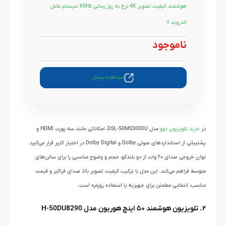
هوشمند کیفیت تصویر 4K نرخ به روز رسانی 60Hz سیستم عامل
اندروید ۱۱
ناموجود
مشاهده بیشتر
در
خرید تلویزیون دوو
مدل DSL-50MS3000U، امکاناتی مانند سه پورت HDMI و
پشتیبانی از استانداردهای صوتی Dolby و Dolby Digital در اختیار کاربر قرار می‌گیرد.
توان خروجی صدای ۲۰ وات از دو بلندگو، حجم و وضوح مناسبی را برای سالن‌های
متوسط فراهم می‌کند. این مدل با ترکیب کیفیت تصویر بالا، صدای فراگیر و قیمت
مناسب، انتخابی مطمئن برای جهیزیه یا استفاده روزمره است.
۲. تلویزیون هوشمند ۵۰ اینچ هوریون مدل H-50DU8290