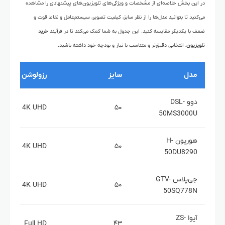
در این بخش خلاصه‌ای از مشخصات و ویژگی‌های تلویزیون‌های پیشنهادی را مشاهده
می‌کنید تا بتوانید مدل‌ها را از نظر سایز، کیفیت تصویر، سیستم‌عامل و نقاط قوت و
ضعف با یکدیگر مقایسه کنید. این جدول به شما کمک می‌کند تا در فرآیند
خرید
تلویزیون
، انتخابی دقیق‌تر و متناسب با نیاز و بودجه خود داشته باشید.
مدل
سایز
رزولوشن
دوو DSL-
4K UHD
۵۰
50MS3000U
هوریون H-
4K UHD
۵۰
50DU8290
جی‌پلاس GTV-
4K UHD
۵۰
50SQ778N
آیوا ZS-
Full HD
۴۳