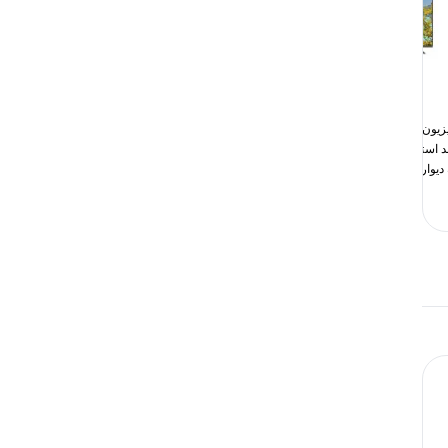
تلویزیون ال ای دی سایز 43 اینچ
تلویزیون ال ای دی 43 اینچ مکسن
ورلد استار مدل WSTF5100 همراه
مدل 43FF9100N هوشمند Full HD
 دیواری
سیستم عامل اندر...
14
52,000,000
تومان
53,506,000
تومان