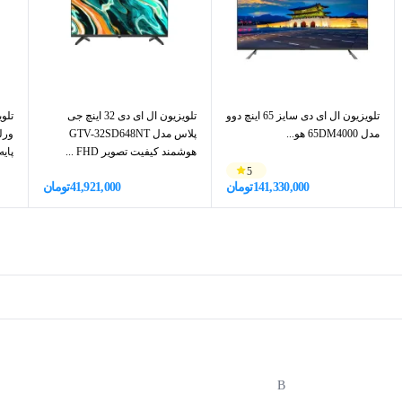
تلویزیون ال ای دی سایز 65 اینچ دوو
تلویزیون ال ای دی 32 اینچ جی
مدل 65DM4000 هو...
پلاس مدل GTV-32SD648NT
هوشمند کیفیت تصویر FHD ...
پایه
5
141,330,000
تومان
41,921,000
تومان
B