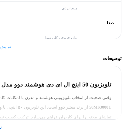
منبع انرژی
صدا
توان خروجی کلی صدا
نمایش
تعداد بلندگوها
توضیحات
تصویر
کیفیت تصویر
تلویزیون 50 اینچ ال ای دی هوشمند دوو مدل DSL-50MS3000U
صفحه نمایش
وقتی صحبت از انتخاب تلویزیونی هوشمند و مدرن با امکانات کام
50MS3000U
از برند معتبر
دوو
نسبت تصویر
تماشای محتوا را برای کاربران فراهم می‌سازد. ترکیب کیفیت تصوی
سایز
برای خانه‌های امروزی تبدیل کرده است.
ن