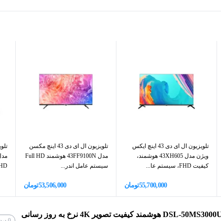
VA,
LED
3840x2160 پیکسل
به یکی از گزینه‌های پرفروش در بازار تبدیل کرده است. وضوح تصویر
العاده با رزولوشن 2160×3840 پیکسل و نسبت تصویر 16:9، تماشای فیلم و محتوای تصویری را به تجربه‌ای فراگیر و لذت‌بخش بدل
یت، امکانات هوشمند و طراحی زیبا را در اختیار شما قرار دهد، این مدل
دوو (Daewoo)
3 عدد
تلویزیون ال ای دی 43 اینچ ایکس
تلویزیون ال ای دی 43 اینچ مکسن
ویژن مدل 43XH605 هوشمند،
مدل 43FF9100N هوشمند Full HD
کیفیت FHD، سیستم عا...
سیستم عامل اندر...
UHD سیستم عام
VA,
LED
55,700,000
تومان
53,506,000
تومان
تلویزیون ال ای دی سایز 50 اینچ دوو مدل DSL-50MS3000U هوشمند کیفیت تصویر 4K نرخ به روز رسانی
راهنمای الکترونیک برنامه EPG,
قفل کودک,
ماشین
0
دید