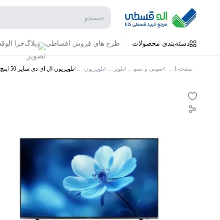
جستجو در فروشگاه
دسته‌بندی محصولات
طرح های فروش اقساطی
وبلاگ
چرا الو
صفحه اصلی
صوتی و تصویری
تلویزیون
تلویزیون دوو
تلویزیون ال ای دی سایز 50 اینچ دوو مدل DSL-50MS3000U هوشمند کیفیت تصویر 4K نرخ به روز رسانی 60Hz سیستم عامل اندروید 11