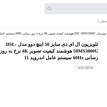
قسطی؟
تلویزیون ال ای دی سایز 50 اینچ دوو مدل DSL-
50MS3000U هوشمند کیفیت تصویر 4K نرخ به روز
رسانی 60Hz سیستم عامل اندروید 11
AGP-
256550