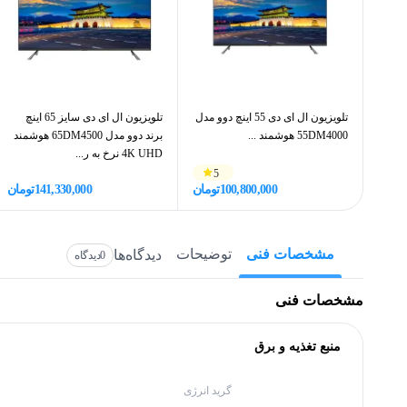
تلویزیون ال ای دی 55 اینچ دوو مدل
تلویزیون ال ای دی سایز 65 اینچ
55DM4000 هوشمند ...
برند دوو مدل 65DM4500 هوشمند
4K UHD نرخ به ر...
5
100,800,000
تومان
141,330,000
تومان
مشخصات فنی
توضیحات
دیدگاه‌ها
0
دیدگاه
مشخصات فنی
منبع تغذیه و برق
گرید انرژی