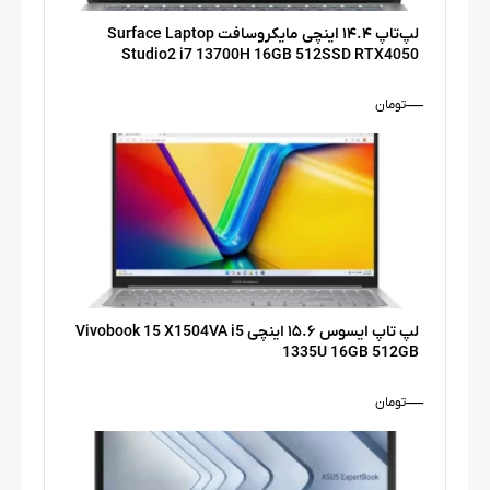
لپ‌تاپ ۱۴.۴ اینچی مایکروسافت Surface Laptop
Studio2 i7 13700H 16GB 512SSD RTX4050
—
تومان
لپ تاپ ایسوس ۱۵.۶ اینچی Vivobook 15 X1504VA i5
1335U 16GB 512GB
—
تومان