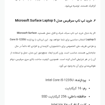
گرافیک هستند، توصیه می‌شود.
۲. خرید لپ تاپ سرفیس مدل
Microsoft Surface Laptop 5
اگر به دنبال خرید لپ تاپ سبک، شیک و قابل حمل هستید،
Microsoft Surface
Laptop 5
انتخاب مناسبی برای شما خواهد بود. این لپ‌تاپ با پردازنده
Core i5-1235U
و طراحی ظریف، علی الخصوص برای دانشجویان، کارمندان و افرادی که دائماً در حال
جابه‌جایی هستند، مناسب است. وزن کم و ابعاد جمع‌وجور این مدل، حمل و استفاده از
آن را در هر شرایطی آسان کرده است. همچنین، کیفیت ساخت بالای سری سرفیس، دوام
طولانی‌مدتی برای آن به وجود می آورد.
پردازنده:
Intel Core i5-1235U
رم:
16 گیگابایت
حافظه داخلی:
256 گیگابایت SSD
کارت گرافیک:
Intel Iris Xe