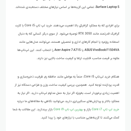
Surface Laptop 5
، تمامی این گزینه‌ها بر اساس نیازهای مختلف دسته‌بندی شده‌اند.
برای افرادی که به عملکرد گرافیکی بالا اهمیت می‌دهند، خرید لپ تاپ Core i5 با کارت
گرافیک قدرتمند مانند RTX 3050 توصیه می‌شود. از سوی دیگر، کسانی که به دنبال
استفاده روزمره یا انجام کارهای اداری و تحصیلی هستند، می‌توانند مدل‌هایی مانند
ASUS VivoBook F1504VA
یا
Acer Aspire 7 A715
را انتخاب کنند. این لپ‌تاپ‌ها
علاوه بر قیمت مناسب، قابلیت ارتقا و کیفیت ساخت بالایی نیز دارند.
هنگام خرید لپ‌تاپ Core i5، حتماً به عواملی مانند حافظه رم، ظرفیت ذخیره‌سازی و
قدرت پردازنده توجه کنید. همچنین، بررسی کیفیت ساخت، وزن و طراحی دستگاه نیز از
اهمیت زیادی برخوردار است، به‌ویژه اگر نیاز به حمل مداوم لپ‌تاپ دارید. اگر نیاز به
عملکرد بالاتر و پردازش‌های سنگین‌تری دارید، می‌توانید نگاهی به مقاله‌های ما درباره
خرید لپ تاپ Core i7
بازار و
بهترین لپ ناپ Core i9
بازار بیندازید. این مقالات به شما
کمک می‌کنند تا گزینه‌هایی متناسب با نیازهای خود را پیدا کنید.