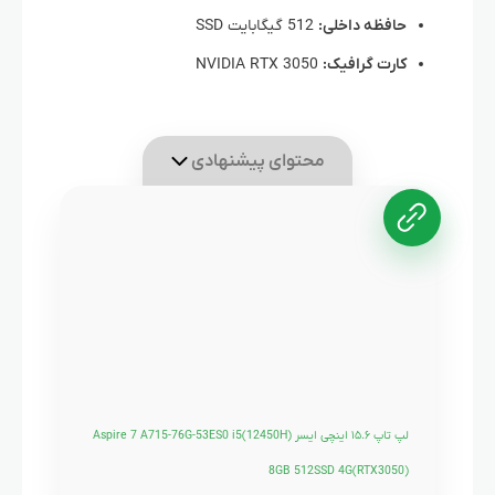
حافظه داخلی:
512 گیگابایت SSD
کارت گرافیک:
NVIDIA RTX 3050
محتوای پیشنهادی
لپ تاپ ۱۵.۶ اینچی ایسر Aspire 7 A715-76G-53ES0 i5(12450H)
8GB 512SSD 4G(RTX3050)