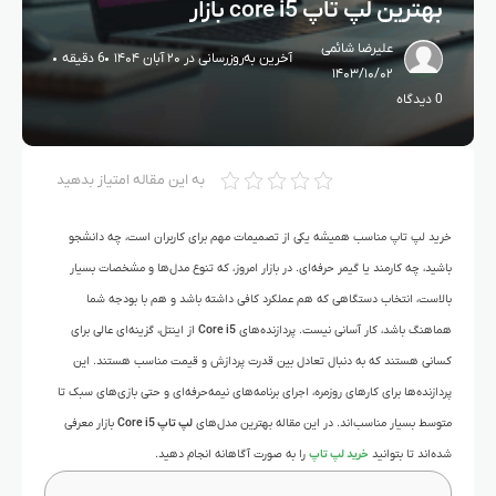
بهترین لپ تاپ core i5 بازار
علیرضا شائمی
آخرین به‌روزرسانی در ۲۰ آبان ۱۴۰۴
6 دقیقه
۱۴۰۳/۱۰/۰۲
0 دیدگاه
به این مقاله امتیاز بدهید
خرید لپ تاپ مناسب همیشه یکی از تصمیمات مهم برای کاربران است، چه دانشجو
باشید، چه کارمند یا گیمر حرفه‌ای. در بازار امروز، که تنوع مدل‌ها و مشخصات بسیار
بالاست، انتخاب دستگاهی که هم عملکرد کافی داشته باشد و هم با بودجه شما
هماهنگ باشد، کار آسانی نیست. پردازنده‌های
Core i5
از اینتل، گزینه‌ای عالی برای
کسانی هستند که به دنبال تعادل بین قدرت پردازش و قیمت مناسب هستند. این
پردازنده‌ها برای کارهای روزمره، اجرای برنامه‌های نیمه‌حرفه‌ای و حتی بازی‌های سبک تا
متوسط بسیار مناسب‌اند. در این مقاله بهترین مدل‌های
لپ تاپ Core i5
بازار معرفی
شده‌اند تا بتوانید
خرید لپ تاپ
را به صورت آگاهانه انجام دهید.