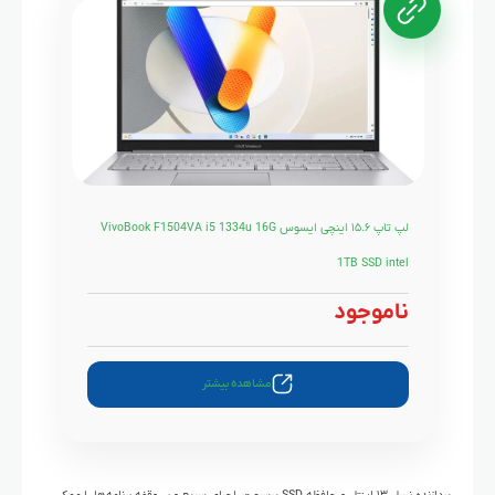
لپ تاپ ۱۵.۶ اینچی ایسوس VivoBook F1504VA i5 1334u 16G
1TB SSD intel
ناموجود
مشاهده بیشتر