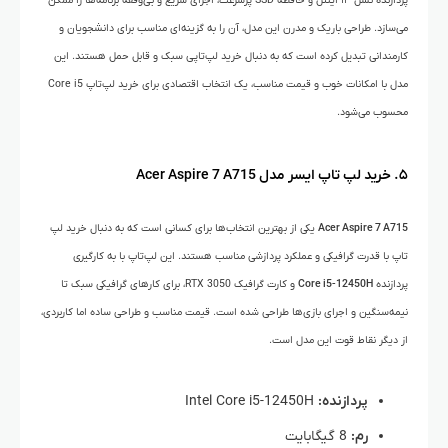
پردازنده نسل ۱۳ اینتل و حافظه SSD پرسرعت، اجرای سریع و بی‌وقفه برنامه‌ها را ممکن
می‌سازد. طراحی باریک و مدرن این مدل، آن را به گزینه‌ای مناسب برای دانشجویان و
کارمندانی تبدیل کرده است که به دنبال خرید لپ‌تاپی سبک و قابل حمل هستند. این
مدل با امکانات خوب و قیمت مناسب، یک انتخاب اقتصادی برای خرید لپ‌تاپ Core i5
محسوب می‌شود.
۵. خرید لپ تاپ ایسر مدل Acer Aspire 7 A715
Acer Aspire 7 A715
یکی از بهترین انتخاب‌ها برای کسانی است که به دنبال خرید لپ
تاپ با قدرت گرافیکی و عملکرد پردازشی مناسب هستند. این لپ‌تاپ با به کارگیری
پردازنده
Core i5-12450H
و کارت گرافیک RTX 3050، برای کارهای گرافیکی سبک تا
نیمه‌سنگین و اجرای بازی‌ها طراحی شده است. قیمت مناسب و طراحی ساده اما کاربردی،
از دیگر نقاط قوت این مدل است.
پردازنده:
Intel Core i5-12450H
رم:
8 گیگابایت