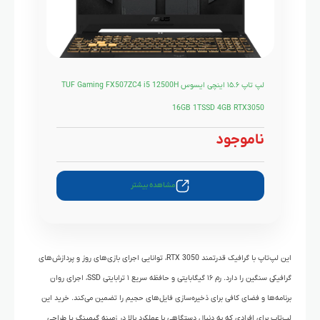
لپ تاپ ۱۵.۶ اینچی ایسوس TUF Gaming FX507ZC4 i5 12500H
16GB 1TSSD 4GB RTX3050
ناموجود
مشاهده بیشتر
این لپ‌تاپ با گرافیک قدرتمند RTX 3050، توانایی اجرای بازی‌های روز و پردازش‌های
گرافیکی سنگین را دارد. رم ۱۶ گیگابایتی و حافظه سریع ۱ ترابایتی SSD، اجرای روان
برنامه‌ها و فضای کافی برای ذخیره‌سازی فایل‌های حجیم را تضمین می‌کند. خرید این
لپ‌تاپ برای افرادی که به دنبال دستگاهی با عملکرد بالا در زمینه گیمینگ یا طراحی