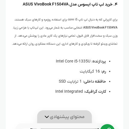
۴. خرید لپ تاپ ایسوس مدل
ASUS VivoBook F1504VA
برای کاربرانی که به دنبال لپ تاپ core i5 برای استفاده روزمره و کارهای سبک هستند،
ASUS VivoBook F1504VA
انتخابی مناسب به شمار می‌رود. این لپ‌تاپ با طراحی زیبا،
وزن سبک و سخت‌افزار قابل قبول، تمامی نیازهای یک کاربر عادی را پوشش می‌دهد. از
تماشای ویدئو گرفته تا وبگردی و کارهای اداری، این دستگاه عملکردی روان ارائه می‌دهد.
پردازنده:
Intel Core i5-1335U
رم:
16 گیگابایت
حافظه داخلی:
1 ترابایت SSD
کارت گرافیک:
Intel Integrated
محتوای پیشنهادی