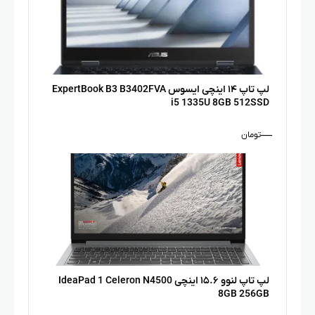
لپ تاپ ۱۴ اینچی ایسوس ExpertBook B3 B3402FVA
i5 1335U 8GB 512SSD
—
تومان
لپ تاپ لنوو ۱۵.۶ اینچی IdeaPad 1 Celeron N4500
8GB 256GB