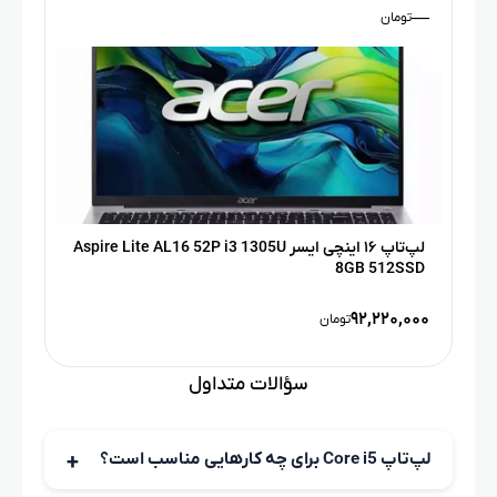
—
تومان
لپ‌تاپ ۱۶ اینچی ایسر Aspire Lite AL16 52P i3 1305U
8GB 512SSD
۹۲,۲۲۰,۰۰۰
تومان
سؤالات متداول
لپ‌تاپ Core i5 برای چه کارهایی مناسب است؟