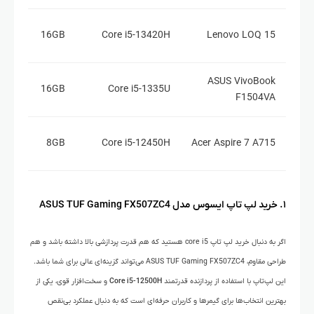
16GB
Core i5-13420H
Lenovo LOQ 15
ASUS VivoBook
16GB
Core i5-1335U
F1504VA
8GB
Core i5-12450H
Acer Aspire 7 A715
۱. خرید
لپ تاپ ایسوس مدل ASUS TUF Gaming FX507ZC4
اگر به دنبال خرید لپ تاپ core i5 هستید که هم قدرت پردازشی بالا داشته باشد و هم
طراحی مقاوم، ASUS TUF Gaming FX507ZC4 می‌تواند گزینه‌ای عالی برای شما باشد.
این لپ‌تاپ با استفاده از پردازنده قدرتمند
Core i5-12500H
و سخت‌افزار قوی، یکی از
بهترین انتخاب‌ها برای گیمرها و کاربران حرفه‌ای است که به دنبال عملکرد بی‌نقص