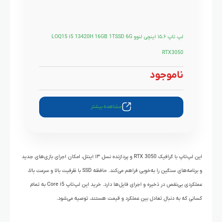
لپ تاپ ۱۵.۶ اینچی لنوو LOQ15 i5 13420H 16GB 1TSSD 6G
RTX3050
ناموجود
مشاهده بیشتر
این لپ‌تاپ با گرافیک RTX 3050 و پردازنده نسل ۱۳ اینتل، امکان اجرای بازی‌های جدید
و برنامه‌های سنگین را به‌خوبی فراهم می‌کند. حافظه SSD با ظرفیت بالا و سرعت بالا،
عملکردی بی‌نقص در ذخیره و اجرای فایل‌ها دارد. خرید این لپ‌تاپ Core i5 به تمام
کسانی که به دنبال تعادل بین عملکرد و قیمت هستند، توصیه می‌شود.