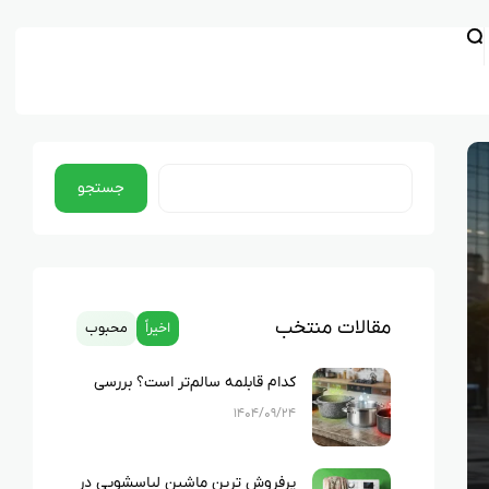
جستجو
مقالات منتخب
اخیراً
محبوب
کدام قابلمه سالم‌تر است؟ بررسی
کامل چدن، استیل، گرانیت و تفلون
۱۴۰۴/۰۹/۲۴
پرفروش ترین ماشین لباسشویی در