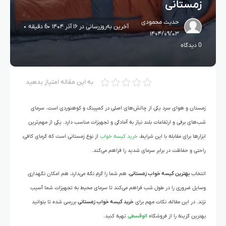
زمستانی
حدیث محمودی
آخرین به‌روزرسانی در ۱۶ آذر ۱۴۰۴
6 دقیقه
۱۴۰۴/۰۹/۰۳
0 دیدگاه
به این مقاله امتیاز بدهید
زمستان و هوای سرد یکی از چالش‌های اصلی در کمپینگ و کوهنوردی است. سرمای
شب‌های برفی و ارتفاعات بلند نیاز به آمادگی و تجهیزات مناسب دارد. یکی از مهم‌ترین
ابزارها برای مقابله با این شرایط،
خرید کیسه خواب
از نوع زمستانی است که گرمای کافی،
راحتی و حفاظت در برابر سرمای شدید را فراهم می‌کند.
انتخاب
بهترین کیسه خواب زمستانی
، هم شما را گرم نگه می‌دارد، هم امکان نگهداری
وسایل ضروری را در طول شب فراهم می‌کند تا سرمای محیط به تجهیزات شما آسیب
نزند. در این مقاله، نکات مهم برای
خرید کیسه خواب زمستانی
بررسی شده تا بتوانید
بهترین گزینه را از فروشگاه
الوقسطی
تهیه کنید.