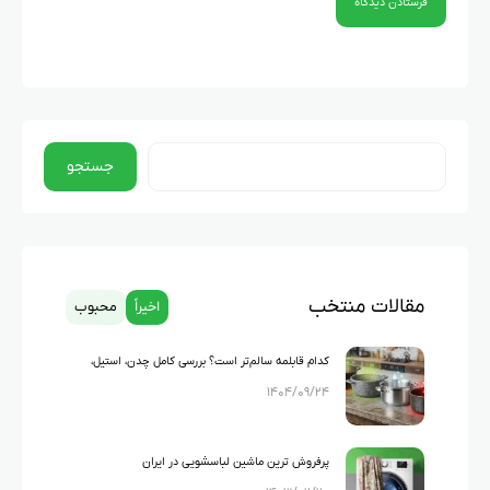
جستجو
مقالات منتخب
اخیراً
محبوب
کدام قابلمه سالم‌تر است؟ بررسی کامل چدن، استیل،
۱۴۰۴/۰۹/۲۴
گرانیت و تفلون
پرفروش ترین ماشین لباسشویی در ایران