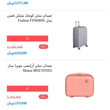
21,875,000
تومان
چمدان سایز کوچک نشکن فشن
مدل Fashion FSN6969S
64
%
13,495,000
4,858,000
تومان
چمدان سایز آرایشی مونزا مدل
Monza MNZ7070XS
64
%
5,195,000
1,870,000
تومان