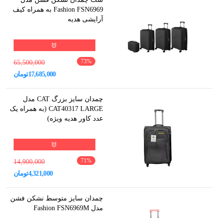
Fashion FSN6969 به همراه کیف
آرایشی هدیه
73
%
65,500,000
17,685,000
تومان
چمدان سایز بزرگ CAT مدل
CAT40317 LARGE (به همراه یک
عدد کاور هدیه ویژه)
71
%
14,900,000
4,321,000
تومان
چمدان سایز متوسط نشکن فشن
مدل Fashion FSN6969M