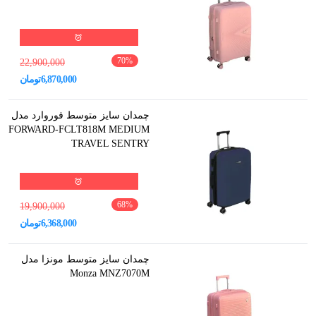
70
%
22,900,000
6,870,000
تومان
چمدان سایز متوسط فوروارد مدل
FORWARD-FCLT818M MEDIUM
TRAVEL SENTRY
68
%
19,900,000
6,368,000
تومان
چمدان سایز متوسط مونزا مدل
Monza MNZ7070M