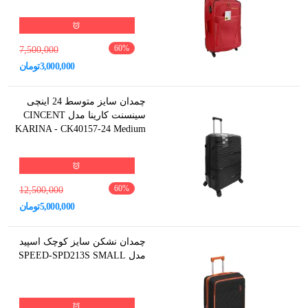
60
%
7,500,000
3,000,000
تومان
چمدان سایز متوسط 24 اینچی
سینسنت کارینا مدل CINCENT
KARINA - CK40157-24 Medium
60
%
12,500,000
5,000,000
تومان
چمدان نشکن سایز کوچک اسپید
مدل SPEED-SPD213S SMALL