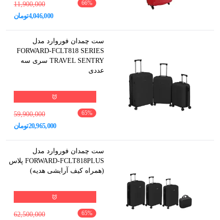
66
%
11,900,000
4,046,000
تومان
ست چمدان فوروارد مدل
FORWARD-FCLT818 SERIES
TRAVEL SENTRY سری سه
عددی
65
%
59,900,000
20,965,000
تومان
ست چمدان فوروارد مدل
FORWARD-FCLT818PLUS پلاس
(همراه کیف آرایشی هدیه)
65
%
62,500,000