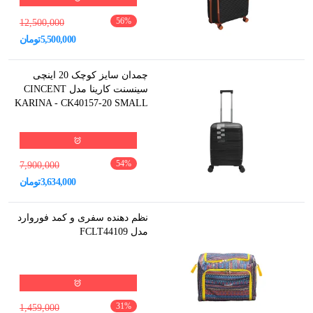
56
%
12,500,000
5,500,000
تومان
چمدان سایز کوچک 20 اینچی
سینسنت کارینا مدل CINCENT
KARINA - CK40157-20 SMALL
54
%
7,900,000
3,634,000
تومان
نظم دهنده سفری و کمد فوروارد
مدل FCLT44109
31
%
1,459,000