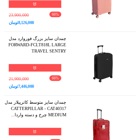
66
%
23,900,000
8,126,000
تومان
چمدان سایز بزرگ فوروارد مدل
FORWARD-FCLT818L LARGE
TRAVEL SENTRY
66
%
21,900,000
7,446,000
تومان
چمدان سایز متوسط کاترپیلار مدل
CATTERPILLAR - CAT40317
MEDIUM چرخ و دسته واردا...