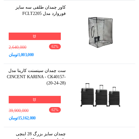
کاور چمدان طلقی سه سایز
فوروارد مدل FCLT2205
62
%
2,640,000
1,003,000
تومان
ست چمدان سینسنت کارینا مدل
CINCENT KARINA - CK40157-
(20-24-28)
62
%
39,900,000
15,162,000
تومان
چمدان سایز بزرگ 28 اینچی