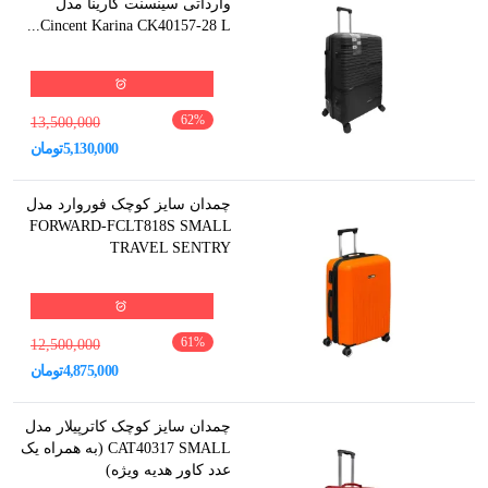
وارداتی سینسنت کارینا مدل
Cincent Karina CK40157-28 L...
62
%
13,500,000
5,130,000
تومان
چمدان سایز کوچک فوروارد مدل
FORWARD-FCLT818S SMALL
TRAVEL SENTRY
61
%
12,500,000
4,875,000
تومان
چمدان سایز کوچک کاترپیلار مدل
CAT40317 SMALL (به همراه یک
عدد کاور هدیه ویژه)