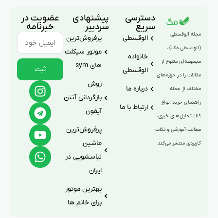
دسترسی
پیشنهادی
عضویت در
سریع
سردبیر
خبرنامه
مجله الوقسطی
الوقسطی
پرفروش‌ترین
(الوقسطی مگ) ،
موتور سیکلت
خانواده
مجموعه‌ای متنوع از
های sym
ثبت
الوقسطی
مقالات را در حوزه‌های
روش
درباره ما
مختلف از جمله
بازگردانی آنتن
راهنمای خرید انواع
ارتباط با ما
آیفون
کالا، تحلیل‌های خبری،
پرفروش‌ترین
مطالب آموزشی و نکات
ماشین
کاربردی منتشر می‌کند.
لباسشویی در
ایران
بهترین موتور
برای خانم ها