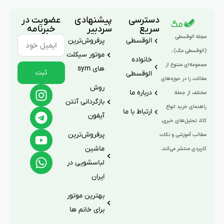
دسترسی
پیشنهادی
عضویت در
سریع
سردبیر
خبرنامه
مجله الوقسطی
الوقسطی
پرفروش‌ترین
(الوقسطی مگ) ،
موتور سیکلت
خانواده
مجموعه‌ای متنوع از
های sym
ثبت
الوقسطی
مقالات را در حوزه‌های
روش
درباره ما
مختلف از جمله
بازگردانی آنتن
راهنمای خرید انواع
ارتباط با ما
آیفون
کالا، تحلیل‌های خبری،
پرفروش‌ترین
مطالب آموزشی و نکات
ماشین
کاربردی منتشر می‌کند.
لباسشویی در
ایران
بهترین موتور
برای خانم ها