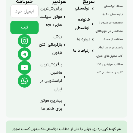
سریع
سردبیر
خبرنامه
مجله الوقسطی
الوقسطی
پرفروش‌ترین
(الوقسطی مگ) ،
موتور سیکلت
خانواده
مجموعه‌ای متنوع از
های sym
ثبت
الوقسطی
مقالات را در حوزه‌های
روش
درباره ما
مختلف از جمله
بازگردانی آنتن
راهنمای خرید انواع
ارتباط با ما
آیفون
کالا، تحلیل‌های خبری،
پرفروش‌ترین
مطالب آموزشی و نکات
ماشین
کاربردی منتشر می‌کند.
لباسشویی در
ایران
بهترین موتور
برای خانم ها
هر گونه کپی‌برداری جزئی یا کلی از مطالب
بدون کسب مجوز
الوقسطی مگ