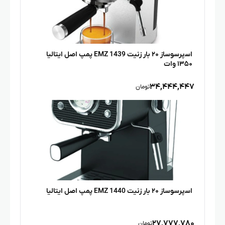
اﺳپرﺳﻮﺳﺎز ۲۰ ﺑﺎر زنیت EMZ 1439 پمپ اﺻﻞ اﯾﺘﺎﻟﯿﺎ
۱۳۵۰ وات
۳۴,۴۴۴,۴۴۷
تومان
اﺳپرﺳﻮﺳﺎز ۲۰ ﺑﺎر زنیت EMZ 1440 پمپ اﺻﻞ اﯾﺘﺎﻟﯿﺎ
۲۷,۷۷۷,۷۸۰
تومان