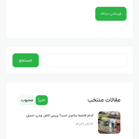
جستجو
مقالات منتخب
اخیراً
محبوب
کدام قابلمه سالم‌تر است؟ بررسی کامل چدن، استیل،
۱۴۰۴/۰۹/۲۴
گرانیت و تفلون